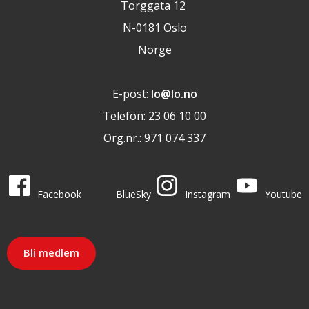
Torggata 12
N-0181 Oslo
Norge
E-post:
lo@lo.no
Telefon: 23 06 10 00
Org.nr.: 971 074 337
LO i sosiale medier
LO på
LO på
LO på
LO på
Facebook
BlueSky
Instagram
Youtube
Bli medlem