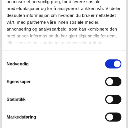
trygt og godt arbeidsliv for ungdommer i Norge.
annonser et personlig preg, for å levere sosiale
mediefunksjoner og for å analysere trafikken vår. Vi deler
LOs sommerpatrulje krever ingen forkunnskaper for å
dessuten informasjon om hvordan du bruker nettstedet
delta og LO vil gi deg nødvendig kunnskap gjennom kurs
vårt, med partnerne våre innen sosiale medier,
i forkant av patruljen.
annonsering og analysearbeid, som kan kombinere den
med annen informasjon du har gjort tilgjengelig for dem,
eller som de har samlet inn gjennom din bruk av
tjenestene deres.
Samtykkevalg
Nødvendig
Har du, eller kjenner noen som har lyst til å delta? Da
Egenskaper
kan dere melde dere på
her!
Har du tips til bedrifter patruljen burde besøke, kan
Statistikk
du sende inn tipsene
her.
Ta kontakt med en av våre ungdomssekretærer
Markedsføring
martin.morken@lo.no
eller
rebekka.steen@lo.no
hvis du
har noen spørsmål.