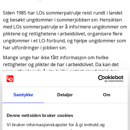
Siden 1985 har LOs sommerpatrulje reist rundt i landet
og besøkt ungdommer i sommerjobben sin. Hensikten
med LOs sommerpatrulje er å informere ungdommer om
pliktene og rettighetene i arbeidslivet, organisere flere
ungdommer i et LO-forbund, og hjelpe ungdommer som
har utfordringer i jobben sin.
Mange unge har ikke fått informasjon om hvilke
rettigheter og plikter de har i arbeidslivet. Da kan det
være utfordrende å vite hvilke rettigheter faktisk har
som ung i arbeidslivet.
Derfor trenger vi at du blir med oss for å passe på at alt
er som det skal være!
Samtykke
Detaljer
Om
Ved å delta på LOs sommerpatrulje vil du bli kjent med
mange andre ungdommer som er medlem i et LO-
Denne nettsiden bruker cookies
forbund, du vil lære mye om spillereglene i arbeidslivet,
og du får være med i et viktig arbeid som bidrar til et
Vi bruker informasjonskapsler for å gi innhold og