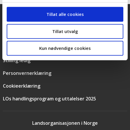
Tillat alle cookies
Snarveier
Kontakt oss
Tillat utvalg
Presse
Bilder og logoer
Kun nødvendige cookies
Stilling ledig
Personvernerklæring
Cookieerklæring
LOs handlingsprogram og uttalelser 2025
Landsorganisasjonen i Norge