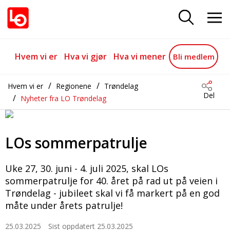
Påmelding til sommerpatruljen
Gå til hovedinnhold
Gå til navigasjon
Hvem vi er
Hva vi gjør
Hva vi mener
Bli medlem
Hvem vi er
Regionene
Trøndelag
Del
Nyheter fra LO Trøndelag
LOs sommerpatrulje
Uke 27, 30. juni - 4. juli 2025, skal LOs
sommerpatrulje for 40. året på rad ut på veien i
Trøndelag - jubileet skal vi få markert på en god
måte under årets patrulje!
25.03.2025
Sist oppdatert 25.03.2025