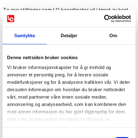
To nye stillinger som LO koordinator vil i løpet av kort
tid bli opprettet i Trøndelag.
Nye Veier AS ønsker å inngå en avtale om LO
koordinator ved prosjektområde E6 i Trøndelag
Samtykke
Detaljer
Om
(forbundsfrist: 18. oktober)
Trøndelag fylkeskommune ønsker å inngå en avtale om
LO koordinator ved et utvalg av de fylkeskommunale
Denne nettsiden bruker cookies
bygg- og anleggsprosjektene (forbundsfrist: 1.
Vi bruker informasjonskapsler for å gi innhold og
november)
annonser et personlig preg, for å levere sosiale
mediefunksjoner og for å analysere trafikken vår. Vi deler
Er dette noe for deg oppfordrer vi til å ta kontakt med
dessuten informasjon om hvordan du bruker nettstedet
ditt forbund i Trøndelag som har mottatt nærmere
vårt, med partnerne våre innen sosiale medier,
beskrivelse om stillingene.
annonsering og analysearbeid, som kan kombinere den
med annen informasjon du har gjort tilgjengelig for dem,
eller som de har samlet inn gjennom din bruk av
Spørsmål kan også rettes til LOs anleggssekretær Truls-
tjenestene deres.
Olav Strand Nilsen: truls.nilsen@lo.no eller 977 54 557.
Samtykkevalg