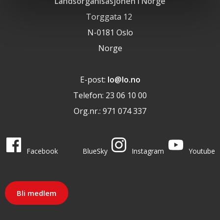
Landsorganisasjonen i Norge
Torggata 12
N-0181 Oslo
Norge
E-post:
lo@lo.no
Telefon: 23 06 10 00
Org.nr.: 971 074 337
LO i sosiale medier
LO på
LO på
LO på
LO på
Facebook
BlueSky
Instagram
Youtube
Bli medlem