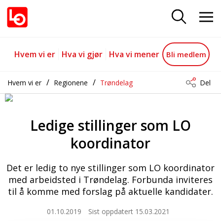
Ledige stillinger som LO koordin
Gå til hovedinnhold
Gå til navigasjon
Hvem vi er
Hva vi gjør
Hva vi mener
Bli medlem
Hvem vi er
Regionene
Trøndelag
Del
Ledige stillinger som LO
koordinator
Det er ledig to nye stillinger som LO koordinator
med arbeidsted i Trøndelag. Forbunda inviteres
til å komme med forslag på aktuelle kandidater.
01.10.2019
Sist oppdatert 15.03.2021