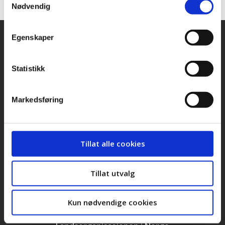
Nødvendig
Egenskaper
Snarveier
Kontakt oss
Statistikk
Presse
Bilder og logoer
Markedsføring
Stilling ledig
Personvernerklæring
Tillat alle cookies
Cookieerklæring
Tillat utvalg
LOs handlingsprogram og uttalelser 2025
Kun nødvendige cookies