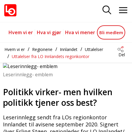
Politikk virker- men hvilken polit
Gå til hovedinnhold
Gå til navigasjon
Hvem vi er
Hva vi gjør
Hva vi mener
Bli medlem
Hvem vi er
Regionene
Innlandet
Uttalelser
Del
Uttalelser fra LO Innlandets regonkontor
Leserinnlegg- emblem
Politikk virker- men hvilken
politikk tjener oss best?
Leserinnlegg sendt fra LOs regionkontor
Innlandet til avisene september 2020. Signert
/Iver Erling Støen, regionleder for LO Innlandet/