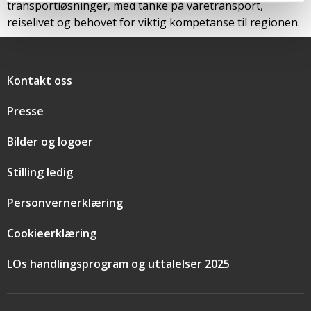
transportløsninger, med tanke på varetransport,
reiselivet og behovet for viktig kompetanse til regionen.
Snarveier
Kontakt oss
Presse
Bilder og logoer
Stilling ledig
Personvernerklæring
Cookieerklæring
LOs handlingsprogram og uttalelser 2025