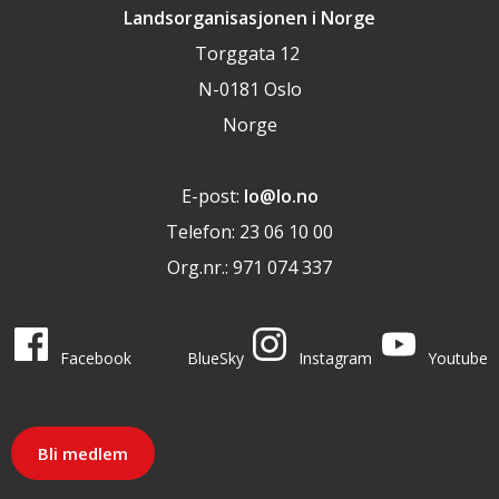
Landsorganisasjonen i Norge
Torggata 12
N-0181 Oslo
Norge
E-post:
lo@lo.no
Telefon: 23 06 10 00
Org.nr.: 971 074 337
LO i sosiale medier
LO på
LO på
LO på
LO på
Facebook
BlueSky
Instagram
Youtube
Bli medlem