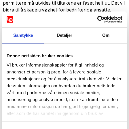
permittere må utvides til tiltakene er faset helt ut. Det vil
bidra til å skape trygghet for bedrifter og ansatte.
Permitteringsperioden må utvides til 52 uker, og de
midlertidige permitteringsreglene bør minst utvides til 1.
januar 2021.
Samtykke
Detaljer
Om
LO har under hele krisa også vært tydelige på at det
er nødvendig med investeringer og vedlikehold levert av
privat sektor, og at offentlig sektor må holde aktiviteten
Denne nettsiden bruker cookies
oppe der det er mulig.
Vi bruker informasjonskapsler for å gi innhold og
For å unngå avvikling av kommunale tjenester som ikke
annonser et personlig preg, for å levere sosiale
er lovpålagt, eller at tjenester legges på et
mediefunksjoner og for å analysere trafikken vår. Vi deler
minimumsnivå, må kommunene tilgodeses med mer
dessuten informasjon om hvordan du bruker nettstedet
penger enn revidert nasjonalbudsjett legger opp til. Hvis
vårt, med partnerne våre innen sosiale medier,
ikke vil det fort gå på bekostning av viktige tjenester til
annonsering og analysearbeid, som kan kombinere den
barn, unge, mennesker med funksjonsnedsettelse, og
med annen informasjon du har gjort tilgjengelig for dem,
mange eldre og syke. På landsbasis får kommunene 20
eller som de har samlet inn gjennom din bruk av
milliarder kroner i redusert handlingsrom som følge av
tjenestene deres.
krisa, hvor Regjeringen foreslår å kun kompensere en
Samtykkevalg