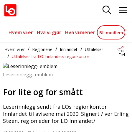
For lite og for smått
Gå til hovedinnhold
Gå til navigasjon
Hvem vi er
Hva vi gjør
Hva vi mener
Bli medlem
Hvem vi er
Regionene
Innlandet
Uttalelser
Del
Uttalelser fra LO Innlandets regonkontor
Leserinnlegg- emblem
For lite og for smått
Leserinnlegg sendt fra LOs regionkontor
Innlandet til avisene mai 2020. Signert /Iver Erling
Støen, regionleder for LO Innlandet/