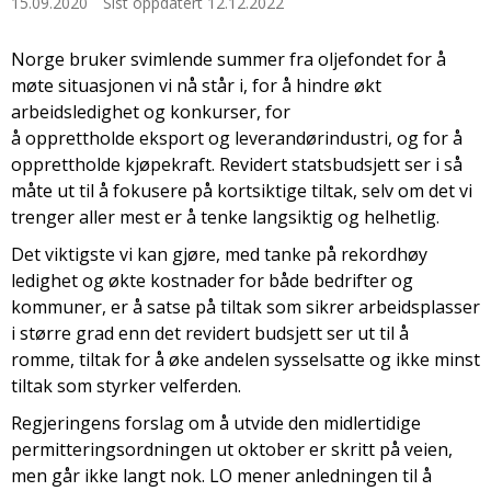
15.09.2020
Sist oppdatert 12.12.2022
Norge bruker svimlende summer fra oljefondet for å
møte situasjonen vi nå står i, for å hindre økt
arbeidsledighet og konkurser, for
å opprettholde eksport og leverandørindustri, og for å
opprettholde kjøpekraft. Revidert statsbudsjett ser i så
måte ut til å fokusere på kortsiktige tiltak, selv om det vi
trenger aller mest er å tenke langsiktig og helhetlig.
Det viktigste vi kan gjøre, med tanke på rekordhøy
ledighet og økte kostnader for både bedrifter og
kommuner, er å satse på tiltak som sikrer arbeidsplasser
i større grad enn det revidert budsjett ser ut til å
romme, tiltak for å øke andelen sysselsatte og ikke minst
tiltak som styrker velferden.
Regjeringens forslag om å utvide den midlertidige
permitteringsordningen ut oktober er skritt på veien,
men går ikke langt nok. LO mener anledningen til å