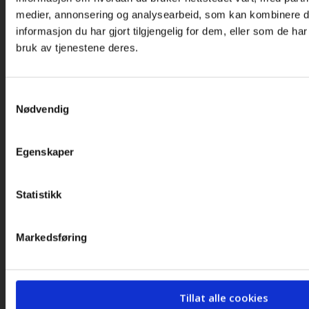
medier, annonsering og analysearbeid, som kan kombinere
Bilder og logoer
informasjon du har gjort tilgjengelig for dem, eller som de ha
Stilling ledig
bruk av tjenestene deres.
Personvernerklæring
Samtykkevalg
Cookieerklæring
Nødvendig
LOs handlingsprogram og uttalelser 2025
Egenskaper
Landsorganisasjonen i Norge
Statistikk
Torggata 12
Markedsføring
N-0181 Oslo
Norge
Tillat alle cookies
E-post:
lo@lo.no