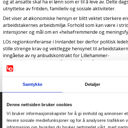
og at ansatte skal ha ei lønn som er til å leve av. Delte dag
utnyttelse av fritiden, familieliv og sosiale aktiviteter.
Det viser at økonomiske hensyn er blitt vektet sterkere en
arbeidstakernes arbeidsmiljø. Forhold som kan være i stri
intensjoner og mål om en «helsefremmende og meningsfylt
LOs regionkonferanse i Innlandet ber derfor politisk ledels
stille strenge krav og vektlegge hensynet til arbeidstaker
inngåelse av ny anbudskontrakt for Lillehammer-
regionen. Sikkerheten til sjåføren må også
ivaretas, både passiv og aktiv sikkerhet.
Regionkonferansen ber politisk ledelse i Innlandet fylke 
Samtykke
Detaljer
vektlegges ved utarbeidelse av nye anbud.
Denne nettsiden bruker cookies
Snarveier
Kontakt oss
Vi bruker informasjonskapsler for å gi innhold og annonser et 
levere sosiale mediefunksjoner og for å analysere trafikken v
Presse
informasjon om hvordan du bruker nettstedet vårt, med partn