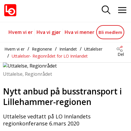
Nytt anbud på busstransport i L
Gå til hovedinnhold
Gå til navigasjon
Hvem vi er
Hva vi gjør
Hva vi mener
Bli medlem
Hvem vi er
Regionene
Innlandet
Uttalelser
Del
Uttalelser- Regionrådet for LO Innlandet
Uttalelse, Regionrådet
Nytt anbud på busstransport i
Lillehammer-regionen
Uttalelse vedtatt på LO Innlandets
regionkonferanse 6.mars 2020