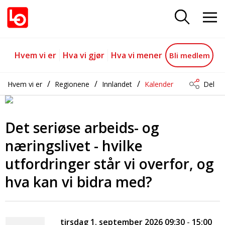
Det seriøse arbeids- og næringsliv
Gå til hovedinnhold
Gå til navigasjon
Hvem vi er
Hva vi gjør
Hva vi mener
Bli medlem
Hvem vi er
Regionene
Innlandet
Kalender
Del
Det seriøse arbeids- og
næringslivet - hvilke
utfordringer står vi overfor, og
hva kan vi bidra med?
Detaljer om arrangement
tirsdag 1. september 2026 09:30
-
15:00