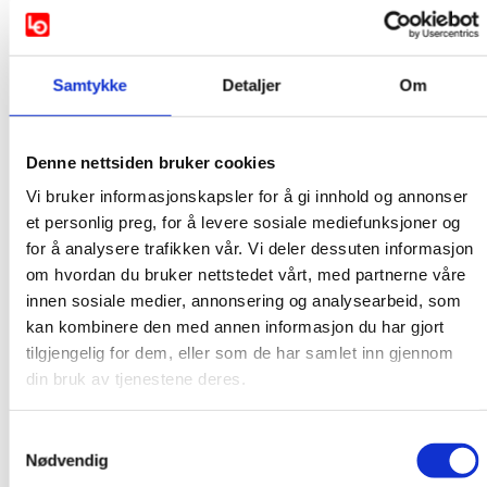
Lasse Billington, Seniorrådgiver Arbeidsliv og
kompetanse, NHO
Lin Andrea Gulbrandsen, Samfunnspolitisk rådgiver,
Samtykke
Detaljer
Om
YS
Navn kommer, KS
Morten Skauge, Virke leder samtalen
Denne nettsiden bruker cookies
Vi bruker informasjonskapsler for å gi innhold og annonser
Kl. 14.50 Oppsummering av dagen, Navn kommer
et personlig preg, for å levere sosiale mediefunksjoner og
Kl. 15.00 Avslutning og vel hjem
for å analysere trafikken vår. Vi deler dessuten informasjon
om hvordan du bruker nettstedet vårt, med partnerne våre
innen sosiale medier, annonsering og analysearbeid, som
kan kombinere den med annen informasjon du har gjort
tilgjengelig for dem, eller som de har samlet inn gjennom
din bruk av tjenestene deres.
Samtykkevalg
Nødvendig