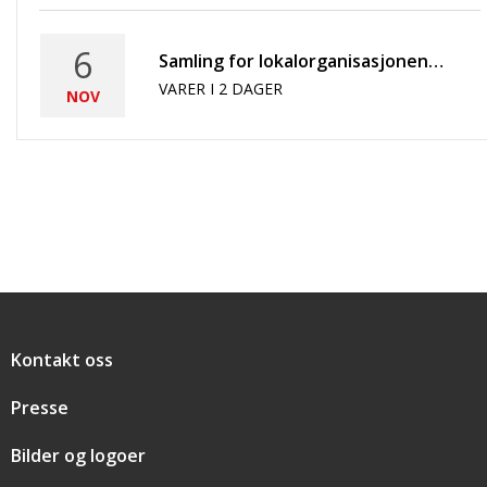
6
Samling for lokalorganisasjonene i Innlandet
VARER I 2 DAGER
NOV
Snarveier
Kontakt oss
Presse
Bilder og logoer