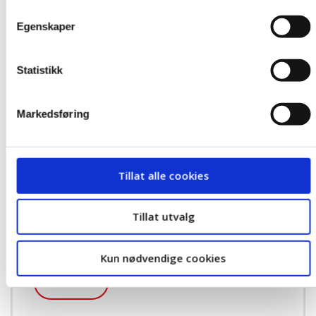
Egenskaper
Statistikk
Markedsføring
15
AUG
Tillat alle cookies
Aktivitetsdag med
Tillat utvalg
LOfavørkomiteen i Innlandet
lørdag 15. august 2026 11:00
-
15:00
Kun nødvendige cookies
Les mer