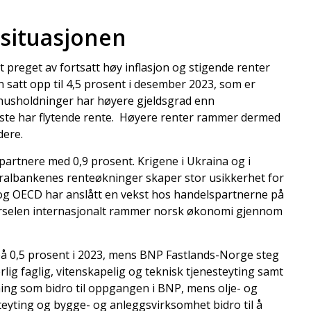
situasjonen
preget av fortsatt høy inflasjon og stigende renter
 satt opp til 4,5 prosent i desember 2023, som er
usholdninger har høyere gjeldsgrad enn
leste har flytende rente. Høyere renter rammer dermed
dere.
artnere med 0,9 prosent. Krigene i Ukraina og i
ralbankenes renteøkninger skaper stor usikkerhet for
og OECD har anslått en vekst hos handelspartnerne på
spørselen internasjonalt rammer norsk økonomi gjennom
 0,5 prosent i 2023, mens BNP Fastlands-Norge steg
ærlig faglig, vitenskapelig og teknisk tjenesteyting samt
ning som bidro til oppgangen i BNP, mens olje- og
eyting og bygge- og anleggsvirksomhet bidro til å