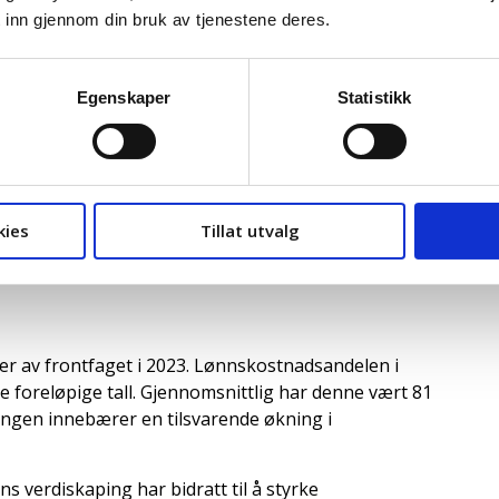
i desember at rentetoppen var nådd, i likhet med i
 inn gjennom din bruk av tjenestene deres.
il 4,5 prosent. Videre skisserer sentralbanken en
,5 prosent frem til høsten med kun ett rentekutt i
e boliglån til husholdningene lå på nær 5,6 prosent i
Egenskaper
Statistikk
 renteendringer overfor kundene, tilsier at
idere i år. Den flytende renten på studielån i
ar 2024.
et seg med 7,8 prosent fra 2022 til 2023. Svak krone
kies
Tillat utvalg
 holde inflasjonen oppe samtidig som
i styrkes av kursutviklingen.
er av frontfaget i 2023. Lønnskostnadsandelen i
lge foreløpige tall. Gjennomsnittlig har denne vært 81
lingen innebærer en tilsvarende økning i
s verdiskaping har bidratt til å styrke