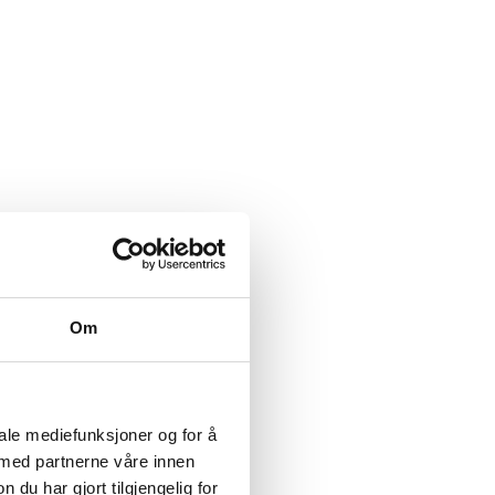
Om
iale mediefunksjoner og for å
 med partnerne våre innen
u har gjort tilgjengelig for