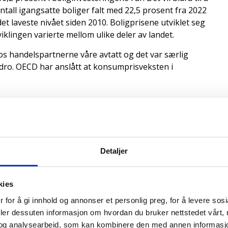
ntall igangsatte boliger falt med 22,5 prosent fra 2022
t laveste nivået siden 2010. Boligprisene utviklet seg
iklingen varierte mellom ulike deler av landet.
 handelspartnerne våre avtatt og det var særlig
bidro. OECD har anslått at konsumprisveksten i
 Bank hevet styringsrenten 14 ganger, opp til 4,5
l 2023 på 9,9 prosent, det høyeste nivået siden 1992,
Detaljer
inntekt er vanligst blant unge og for småbarnsfamilier
ammer særlig barnefamilier ifølge SSB . Deres
kies
r seg høy i 2024, vil enslige med barn ha 34 000
 for å gi innhold og annonser et personlig preg, for å levere sos
 hadde i 2021. Par med barn har ofte både høyere
deler dessuten informasjon om hvordan du bruker nettstedet vårt,
 kroner i økte renteutgifter, sammenlignet med 2021.
og analysearbeid, som kan kombinere den med annen informasjon d