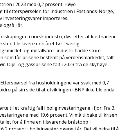
ustrien i 2023 med 0,2 prosent. Høye
 til etterspørselen for industrien i Fastlands-Norge,
v investeringsvarer importeres.
 også i år.
diskapingen i norsk industri, dvs. etter at kostnadene
eksten ble lavere enn året før. Særlig
gsmiddel- og metallvare- industri hadde store
ien som får prisene bestemt på verdensmarkedet, falt
ør. Olje- og gassprisene falt i 2023 fra de skyhøye
. Etterspørsel fra husholdningene var svak med 0,7
ro på sin side til at utviklingen i BNP ikke ble enda
 til et kraftig fall i boliginvesteringene i fjor. Fra 3.
investeringene med 19,6 prosent. Vi må tilbake til krisen
llet for å finne en tilsvarende bråstopp i
 prosent i boliginvesteringene i år. Det vil bidra til å