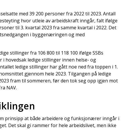
selsatte med 39 200 personer fra 2022 til 2023. Antall
steyting hvor utleie av arbeidskraft inngår, falt ifølge
soner til 3. kvartal 2023 fra samme kvartal i 2022. Det
etsnedgangen i byggenæringen og med
ige stillinger fra 106 800 til 118 100 ifølge SSBs
i hovedsak ledige stillinger innen helse- og
allet ledige stillinger har gått noe ned fra toppen i 1.
ennomsnittet gjennom hele 2023. Tilgangen på ledige
av 2023 fram til sommeren, før den tok seg opp igjen mot
 fra NAV.
iklingen
m prinsipp at både arbeidere og funksjonærer inngår i
et. Det skal gi rammer for hele arbeidslivet, men ikke