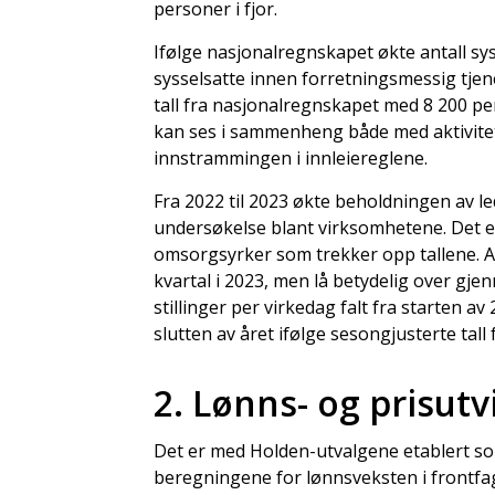
personer i fjor.
Ifølge nasjonalregnskapet økte antall sys
sysselsatte innen forretningsmessig tjene
tall fra nasjonalregnskapet med 8 200 per
kan ses i sammenheng både med aktivit
innstrammingen i innleiereglene.
Fra 2022 til 2023 økte beholdningen av led
undersøkelse blant virksomhetene. Det er 
omsorgsyrker som trekker opp tallene. Ant
kvartal i 2023, men lå betydelig over gj
stillinger per virkedag falt fra starten 
slutten av året ifølge sesongjusterte tall
2. Lønns- og prisutv
Det er med Holden-utvalgene etablert so
beregningene for lønnsveksten i frontfag