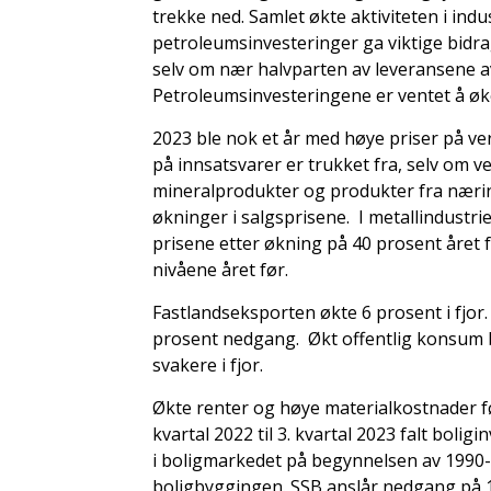
trekke ned. Samlet økte aktiviteten i ind
petroleumsinvesteringer ga viktige bidrag
selv om nær halvparten av leveransene a
Petroleumsinvesteringene er ventet å øke
2023 ble nok et år med høye priser på ver
på innsatsvarer er trukket fra, selv om v
mineralprodukter og produkter fra nærin
økninger i salgsprisene. I metallindustr
prisene etter økning på 40 prosent året f
nivåene året før.
Fastlandseksporten økte 6 prosent i fjor
prosent nedgang. Økt offentlig konsum bid
svakere i fjor.
Økte renter og høye materialkostnader førte
kvartal 2022 til 3. kvartal 2023 falt bolig
i boligmarkedet på begynnelsen av 1990-ta
boligbyggingen. SSB anslår nedgang på 16,2