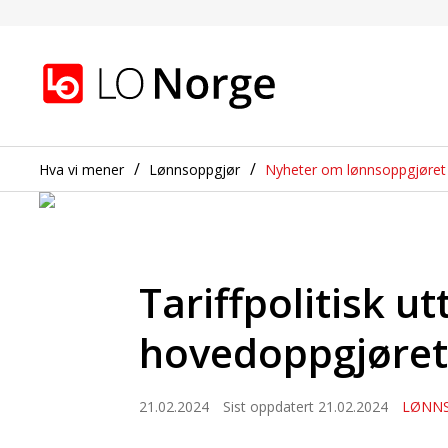
Tariffpolitisk uttalels
Gå til hovedinnhold
Gå til navigasjon
Hva vi mener
Lønnsoppgjør
Nyheter om lønnsoppgjøret
Tariffpolitisk ut
hovedoppgjøret
21.02.2024
Sist oppdatert 21.02.2024
LØNN