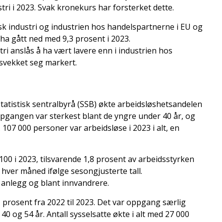
ri i 2023. Svak kronekurs har forsterket dette.
k industri og industrien hos handelspartnerne i EU og
å ha gått ned med 9,3 prosent i 2023.
i anslås å ha vært lavere enn i industrien hos
svekket seg markert.
tatistisk sentralbyrå (SSB) økte arbeidsløshetsandelen
 Oppgangen var sterkest blant de yngre under 40 år, og
107 000 personer var arbeidsløse i 2023 i alt, en
 100 i 2023, tilsvarende 1,8 prosent av arbeidsstyrken
e hver måned ifølge sesongjusterte tall.
 anlegg og blant innvandrere.
,1 prosent fra 2022 til 2023. Det var oppgang særlig
40 og 54 år. Antall sysselsatte økte i alt med 27 000