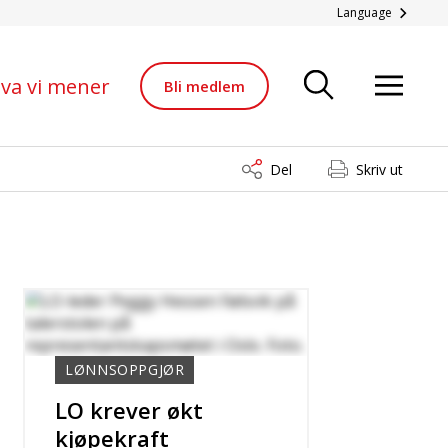
Language
va vi mener
Bli medlem
Del
Skriv ut
LØNNSOPPGJØR
LO krever økt
kjøpekraft