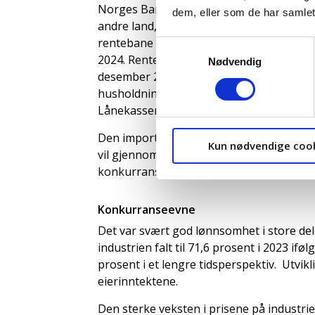
Norges Bank signaliserte ved rentemøtet 
dem, eller som de har samlet
andre land, men hevet da styringsrenten t
rentebane der styringsrenten holdes på 4
Samtykkevalg
2024. Renten både på nye og på uteståend
Nødvendig
desember 2023. Varslingstid for bankenes
husholdningenes boliglånsrenter vil øke v
Lånekassen har økt til 4,8 prosent i janu
Den importveide kronekursen (I-44) svekk
Kun nødvendige coo
vil gjennom økte importpriser bidra til å
konkurranseevnen i eksportrettet industr
Konkurranseevne
Det var svært god lønnsomhet i store del
industrien falt til 71,6 prosent i 2023 ifø
prosent i et lengre tidsperspektiv. Utvik
eierinntektene.
Den sterke veksten i prisene på industrien