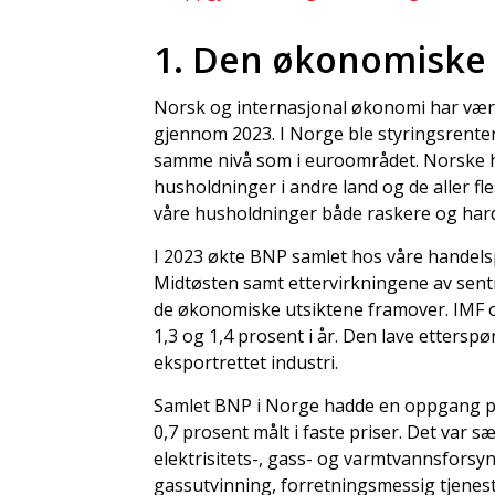
1. Den økonomiske 
Norsk og internasjonal økonomi har vært 
gjennom 2023. I Norge ble styringsrenten
samme nivå som i euroområdet. Norske h
husholdninger i andre land og de aller f
våre husholdninger både raskere og har
I 2023 økte BNP samlet hos våre handelsp
Midtøsten samt ettervirkningene av sent
de økonomiske utsiktene framover. IMF 
1,3 og 1,4 prosent i år. Den lave etter
eksportrettet industri.
Samlet BNP i Norge hadde en oppgang på
0,7 prosent målt i faste priser. Det var s
elektrisitets-, gass- og varmtvannsforsy
gassutvinning, forretningsmessig tjenest