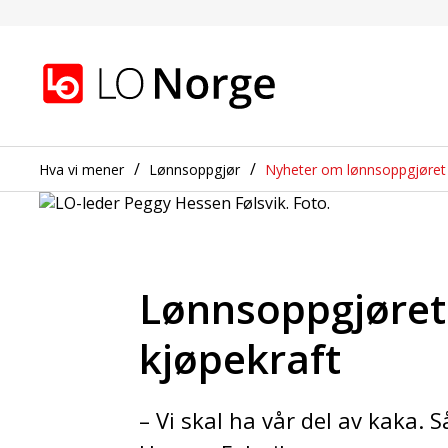
Lønnsoppgjøret: LO kre
Gå til hovedinnhold
Gå til navigasjon
Hva vi mener
Lønnsoppgjør
Nyheter om lønnsoppgjøret
Lønnsoppgjøret 
kjøpekraft
– Vi skal ha vår del av kaka. S