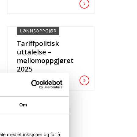
LØNNSOPPGJØR
Tariffpolitisk
uttalelse –
mellomoppgjøret
2025
Om
iale mediefunksjoner og for å