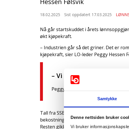
Hessen Følsvik
18.02.2025
Sist oppdatert 17.03.2025
LØNN
Nå går startskuddet i årets lønnsoppgjø
økt kjøpekraft.
– Industrien går så det griner. Det er ro
kjøpekraft, sier LO-leder Peggy Hessen Føl
– Vi skal ha vår del av ka
Peggy Hessen Følsvik
Samtykke
Tall fra SSB viser at andelen av verdiska
Denne nettsiden bruker coo
bekostning av arbeidstakerne. Den såkalte
Resten gikk til eierne. Det historiske sni
Vi bruker informasjonskapsler