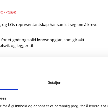
SOPPGJØR
r, og LOs representantskap har samlet seg om å kreve
m for et godt og solid lønnsoppgjør, som gir økt
svik og legger til:
ka. Så enkelt er det.
Detaljer
pningen som har gått til arbeidsgiverne, har økt på
kies
 lønnsandelen i industrien i fjor var 72 prosent.
ttet for lønnsandel siden 1970 har vært 81 prosent.
 for å gi innhold og annonser et personlig preg, for å levere sos