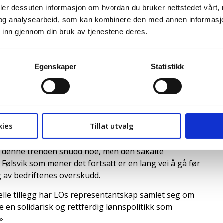
deler dessuten informasjon om hvordan du bruker nettstedet vårt,
det er opptatt av at overskuddene må fordeles mer
og analysearbeid, som kan kombinere den med annen informasjon d
råd med frontfagsmodellen at arbeidstakerne skal ha sin
 inn gjennom din bruk av tjenestene deres.
Egenskaper
Statistikk
å at arbeidstakerne skal ha sin andel av overskuddene i
forbundet
d mer av verdiskapningen. Mindre har blitt igjen i
g i årets lønnsoppgjør å sikre at alle tar del i
kies
Tillat utvalg
er av med gevinsten.
r denne trenden snudd noe, men den såkalte
Følsvik som mener det fortsatt er en lang vei å gå før
ng av bedriftenes overskudd.
relle tillegg har LOs representantskap samlet seg om
re en solidarisk og rettferdig lønnspolitikk som
»