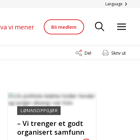
Language
va vi mener
Bli medlem
Del
Skriv ut
LØNNSOPPGJØR
– Vi trenger et godt
organisert samfunn