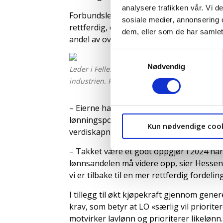
analysere trafikken vår. Vi 
Forbundsleder Jørn Eggum i Fellesforbun
sosiale medier, annonsering 
rettferdig, og understreker at det er i t
dem, eller som de har samlet
andel av overskuddene i industrien.
Samtykkevalg
Nødvendig
Leder i Fellesforbundet, Jørn Eggum er klar p
industrien. Foto: John Trygve Tollefsen/Felles
– Eierne har de siste årene stukket av me
lønningsposen til de ansatte. Det blir vikti
Kun nødvendige coo
verdiskapningen, og at eierne ikke stikk
– Takket være et godt oppgjør i 2024 ha
lønnsandelen må videre opp, sier Hessen 
vi er tilbake til en mer rettferdig fordeli
I tillegg til økt kjøpekraft gjennom gene
krav, som betyr at LO «særlig vil priorite
motvirker lavlønn og prioriterer likelønn.