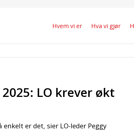
ver økt kjøpekraft
Hvem vi er
Hva vi gjør
H
2025: LO krever økt
å enkelt er det, sier LO-leder Peggy