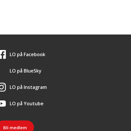
LO i sosiale medier
LO på
Facebook
LO på
BlueSky
LO på
Instagram
LO på
Youtube
Bli medlem