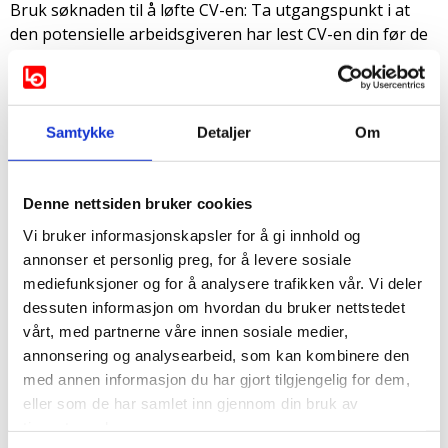
Bruk søknaden til å løfte CV-en: Ta utgangspunkt i at
den potensielle arbeidsgiveren har lest CV-en din før de
ser på søknaden. Søknaden skal ikke være en
oppramsing av hva du har gjort, for det vet de
sannsynligvis allerede. Fokuser heller på å knytte
tidligere erfaring og utdannelse opp mot
Samtykke
Detaljer
Om
arbeidsoppgavene som er nevnt i stillingsutlysningen.
Dette viser at du har lest og forstått det som står i
utlysningen.
Denne nettsiden bruker cookies
Vær nøyaktig og unngå skrivefeil: Pass på at søknaden
Vi bruker informasjonskapsler for å gi innhold og
din ikke har slurvefeil, og at grammatikken er riktig. Du
annonser et personlig preg, for å levere sosiale
kan gjerne få noen til å lese gjennom søknaden din. Det
mediefunksjoner og for å analysere trafikken vår. Vi deler
kan være nyttig å få en objektiv mening og et ekstra par
dessuten informasjon om hvordan du bruker nettstedet
øyne på den for å sørge for at alt er riktig.
vårt, med partnerne våre innen sosiale medier,
annonsering og analysearbeid, som kan kombinere den
Avslutt søknaden med en oppsummering: Helt til slutt i
med annen informasjon du har gjort tilgjengelig for dem,
søknaden bør du oppsummere det du har skrevet, og
eller som de har samlet inn gjennom din bruk av
argumentere for hvorfor de bør ansette akkurat deg.
tjenestene deres.
Signer søknaden med «Med vennlig hilsen» eller