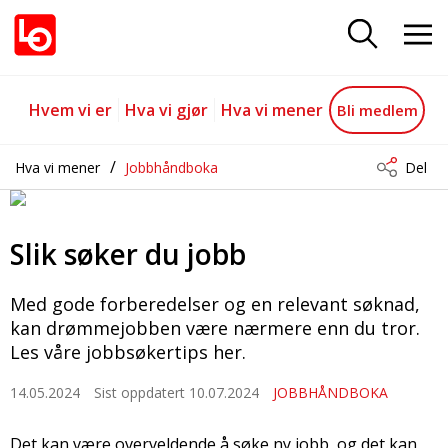
Slik søker du jobb
Gå til hovedinnhold
Gå til navigasjon
Hvem vi er
Hva vi gjør
Hva vi mener
Bli medlem
Hva vi mener
Jobbhåndboka
Del
Slik søker du jobb
Med gode forberedelser og en relevant søknad,
kan drømmejobben være nærmere enn du tror.
Les våre jobbsøkertips her.
14.05.2024
Sist oppdatert 10.07.2024
JOBBHÅNDBOKA
Det kan være overveldende å søke ny jobb, og det kan