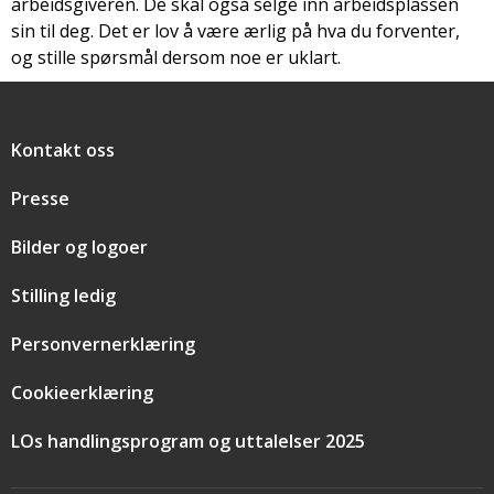
arbeidsgiveren. De skal også selge inn arbeidsplassen
sin til deg. Det er lov å være ærlig på hva du forventer,
og stille spørsmål dersom noe er uklart.
Snarveier
Kontakt oss
Presse
Bilder og logoer
Stilling ledig
Personvernerklæring
Cookieerklæring
LOs handlingsprogram og uttalelser 2025