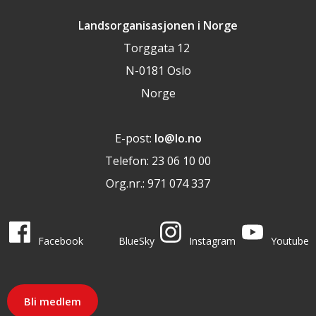
Landsorganisasjonen i Norge
Torggata 12
N-0181 Oslo
Norge
E-post:
lo@lo.no
Telefon: 23 06 10 00
Org.nr.: 971 074 337
LO i sosiale medier
LO på
LO på
LO på
LO på
Facebook
BlueSky
Instagram
Youtube
Bli medlem