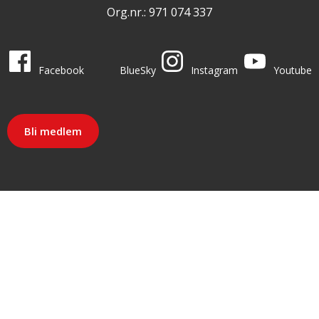
Org.nr.: 971 074 337
LO i sosiale medier
LO på
LO på
LO på
LO på
Facebook
BlueSky
Instagram
Youtube
Bli medlem