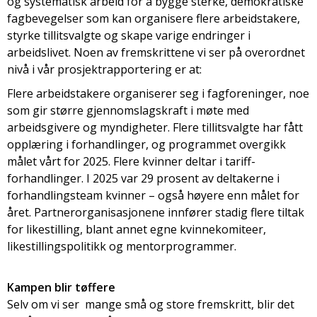
og systematisk arbeid for å bygge sterke, demokratiske
fagbevegelser som kan organisere flere arbeidstakere,
styrke tillitsvalgte og skape varige endringer i
arbeidslivet. Noen av fremskrittene vi ser på overordnet
nivå i vår prosjektrapportering er at:
Flere arbeidstakere organiserer seg i fagforeninger, noe
som gir større gjennomslagskraft i møte med
arbeidsgivere og myndigheter. Flere tillitsvalgte har fått
opplæring i forhandlinger, og programmet overgikk
målet vårt for 2025. Flere kvinner deltar i tariff-
forhandlinger. I 2025 var 29 prosent av deltakerne i
forhandlingsteam kvinner – også høyere enn målet for
året. Partnerorganisasjonene innfører stadig flere tiltak
for likestilling, blant annet egne kvinnekomiteer,
likestillingspolitikk og mentorprogrammer.
Kampen blir tøffere
Selv om vi ser mange små og store fremskritt, blir det