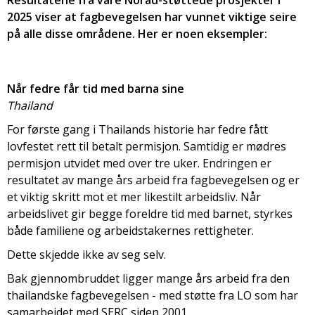
Resultatene fra våre Norad-støttede prosjekter i
2025 viser at fagbevegelsen har vunnet viktige seire
på alle disse områdene. Her er noen eksempler:
Når fedre får tid med barna sine
Thailand
For første gang i Thailands historie har fedre fått
lovfestet rett til betalt permisjon. Samtidig er mødres
permisjon utvidet med over tre uker. Endringen er
resultatet av mange års arbeid fra fagbevegelsen og er
et viktig skritt mot et mer likestilt arbeidsliv. Når
arbeidslivet gir begge foreldre tid med barnet, styrkes
både familiene og arbeidstakernes rettigheter.
Dette skjedde ikke av seg selv.
Bak gjennombruddet ligger mange års arbeid fra den
thailandske fagbevegelsen - med støtte fra LO som har
samarbeidet med SERC siden 2001.