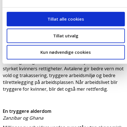
konsekvensene av klimaendringene.
-Kamilla Berggrav, Afrika-Rådgiver, LO.
Tillat alle cookies
Tryggere arbeidsplasser for kvinner
Malawi
Tillat utvalg
Kvinner i Malawi er overrepresentert i lavtlønte og
utsatte yrker, der mange opplever trakassering og
Kun nødvendige cookies
mangler grunnleggende beskyttelse på jobb. I 2025
førte fagbevegelsens arbeid til at 14 nye tariffavtaler
styrket kvinners rettigheter. Avtalene gir bedre vern mot
vold og trakassering, tryggere arbeidsmiljø og bedre
tilrettelegging på arbeidsplassen. Når arbeidslivet blir
tryggere for kvinner, blir det også mer rettferdig.
En tryggere alderdom
Zanzibar og Ghana