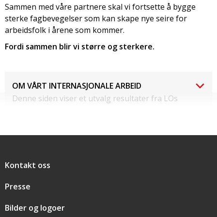
Sammen med våre partnere skal vi fortsette å bygge
sterke fagbevegelser som kan skape nye seire for
arbeidsfolk i årene som kommer.
Fordi sammen blir vi større og sterkere.
OM VÅRT INTERNASJONALE ARBEID
Denne siden viser et utvalg resultater fra LOs
Norad-finansierte prosjekter i 2025. LO driver også
internasjonalt arbeid gjennom flere andre samarbeid
og prosjekter med andre former for finansiering.
Snarveier
Kontakt oss
Presse
Bilder og logoer