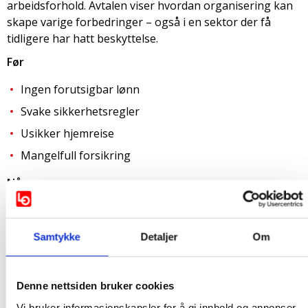
arbeidsforhold. Avtalen viser hvordan organisering kan
skape varige forbedringer – også i en sektor der få
tidligere har hatt beskyttelse.
Før
Ingen forutsigbar lønn
Svake sikkerhetsregler
Usikker hjemreise
Mangelfull forsikring
Nå
Garantert lønn
Overtidsbetaling
Samtykke
Detaljer
Om
Sykelønn
Medisinsk dekning
Denne nettsiden bruker cookies
Betalt hjemreise
Vi bruker informasjonskapsler for å gi innhold og annonser