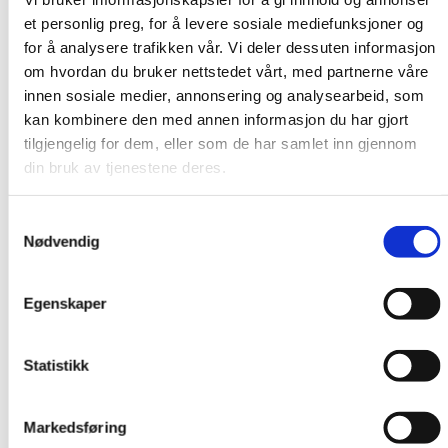
Hviletid
et personlig preg, for å levere sosiale mediefunksjoner og
for å analysere trafikken vår. Vi deler dessuten informasjon
om hvordan du bruker nettstedet vårt, med partnerne våre
innen sosiale medier, annonsering og analysearbeid, som
Ekstrem varme skal ikke koste liv og helse
kan kombinere den med annen informasjon du har gjort
Ghana
tilgjengelig for dem, eller som de har samlet inn gjennom
For bygningsarbeidere i Ghana er ekstrem varme en del
din bruk av tjenestene deres.
av arbeidsdagen. Høye temperaturer øker risikoen for
ulykker, utmattelse og alvorlige helseplager, særlig når
Samtykkevalg
arbeidet foregår utendørs. Gjennom nye tariffavtaler har
Nødvendig
fagbevegelsen fått gjennom krav om blant annet skygge
på byggeplasser, pauser ved sterk varme og bedre
verneutstyr. Klimaendringer rammer arbeidsfolk først.
Egenskaper
Når været endrer seg må arbeidslivet tilpasses. Det er
dette et konkret eksempel på.
Statistikk
-Ekstrem varme er blitt en del av arbeidshverdagen for
mange arbeidere. Dette viser hvordan tariffavtaler kan
Markedsføring
brukes til å beskytte arbeidstakere også mot