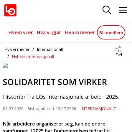
SOLIDARITET SOM VIRKER
Gå til hovedinnhold
Gå til navigasjon
Hvem vi er
Hva vi gjør
Hva vi mener
Bli medlem
Hva vi mener
Internasjonalt
Del
Nyheter internasjonalt
SOLIDARITET SOM VIRKER
Historier fra LOs internasjonale arbeid i 2025.
02.07.2026
Sist oppdatert 19.07.2026
INTERNASJONALT
Når arbeidere organiserer seg, kan de endre
samfunnet. I 2025 har fagbevegelsen bidratt til