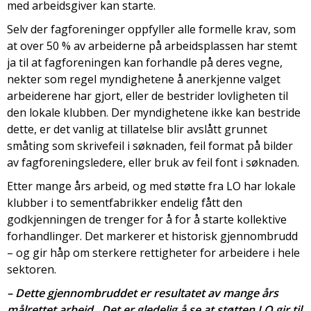
med arbeidsgiver kan starte.
Selv der fagforeninger oppfyller alle formelle krav, som
at over 50 % av arbeiderne på arbeidsplassen har stemt
ja til at fagforeningen kan forhandle på deres vegne,
nekter som regel myndighetene å anerkjenne valget
arbeiderene har gjort, eller de bestrider lovligheten til
den lokale klubben. Der myndighetene ikke kan bestride
dette, er det vanlig at tillatelse blir avslått grunnet
småting som skrivefeil i søknaden, feil format på bilder
av fagforeningsledere, eller bruk av feil font i søknaden.
Etter mange års arbeid, og med støtte fra LO har lokale
klubber i to sementfabrikker endelig fått den
godkjenningen de trenger for å for å starte kollektive
forhandlinger. Det markerer et historisk gjennombrudd
– og gir håp om sterkere rettigheter for arbeidere i hele
sektoren.
– Dette gjennombruddet er resultatet av mange års
målrettet arbeid. Det er gledelig å se at støtten LO gir til