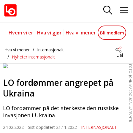
LO fordømmer angrepet på Ukra
Gå til hovedinnhold
Gå til navigasjon
Hvem vi er
Hva vi gjør
Hva vi mener
Bli medlem
Hva vi mener
Internasjonalt
Del
Nyheter internasjonalt
FOTO: JOHN MACDOUGALL/AFP/NTB
LO fordømmer angrepet på
Ukraina
LO fordømmer på det sterkeste den russiske
invasjonen i Ukraina.
24.02.2022
Sist oppdatert 21.11.2022
INTERNASJONALT