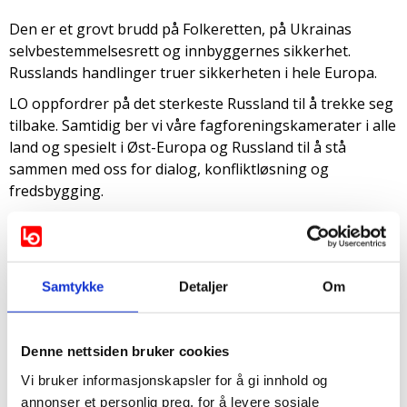
Den er et grovt brudd på Folkeretten, på Ukrainas
selvbestemmelsesrett og innbyggernes sikkerhet.
Russlands handlinger truer sikkerheten i hele Europa.
LO oppfordrer på det sterkeste Russland til å trekke seg
tilbake. Samtidig ber vi våre fagforeningskamerater i alle
land og spesielt i Øst-Europa og Russland til å stå
sammen med oss for dialog, konfliktløsning og
fredsbygging.
Vi støtter også uttalelsen fra
NFS
og fra
ETUC/ITUC
om
angrepet på Ukraina.
Samtykke
Detaljer
Om
LO Norway condemns
the Russian invasion of
Denne nettsiden bruker cookies
Ukraine.
Vi bruker informasjonskapsler for å gi innhold og
annonser et personlig preg, for å levere sosiale