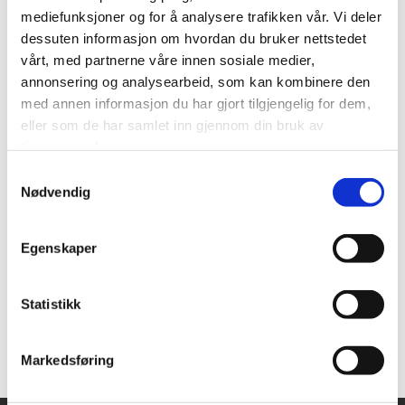
mediefunksjoner og for å analysere trafikken vår. Vi deler
dessuten informasjon om hvordan du bruker nettstedet
vårt, med partnerne våre innen sosiale medier,
annonsering og analysearbeid, som kan kombinere den
med annen informasjon du har gjort tilgjengelig for dem,
Kontakt
eller som de har samlet inn gjennom din bruk av
tjenestene deres.
Liv Tørres
Samtykkevalg
Nødvendig
avdelingsleder
Egenskaper
Telefon:
+4791626288
E-post:
liv.torres@lo.no
Statistikk
Markedsføring