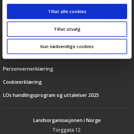
Tillat alle cookies
Snarveier
Kontakt oss
Tillat utvalg
Presse
Bilder og logoer
Kun nødvendige cookies
Stilling ledig
Personvernerklæring
Cookieerklæring
LOs handlingsprogram og uttalelser 2025
Landsorganisasjonen i Norge
Torggata 12