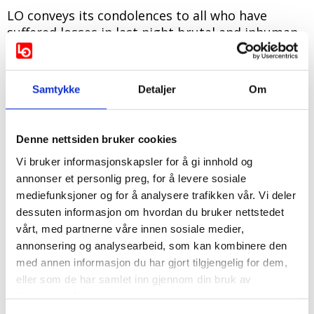
LO conveys its condolences to all who have
suffered losses in last night brutal and inhuman
attack on the Al-Ahali hospital in Gaza.
18.10.2023
Sist oppdatert 18.10.2023
INTERNASJONALT
Samtykke
Detaljer
Om
LO-Norway strongly condemns the appalling acts of
violence carried out against civilians in Gaza.
Denne nettsiden bruker cookies
LO conveys its condolences to all who have suffered
Vi bruker informasjonskapsler for å gi innhold og
losses in last night brutal and inhuman attack on the
annonser et personlig preg, for å levere sosiale
Al-Ahali hospital in Gaza.
mediefunksjoner og for å analysere trafikken vår. Vi deler
Our thoughts go to those who fear for their own lives
dessuten informasjon om hvordan du bruker nettstedet
and for those of their loved ones.
vårt, med partnerne våre innen sosiale medier,
annonsering og analysearbeid, som kan kombinere den
Targeting civilians in war time is considered as a war
med annen informasjon du har gjort tilgjengelig for dem,
crime, according to International Humanitarian Law
eller som de har samlet inn gjennom din bruk av
(IHL) and laws of war.
tjenestene deres.
LO demands that the perpetrator of last night attack on