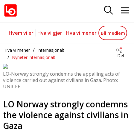
LO condemns the attacks
Gå til hovedinnhold
Gå til navigasjon
Hvem vi er
Hva vi gjør
Hva vi mener
Bli medlem
Hva vi mener
Internasjonalt
Del
Nyheter internasjonalt
LO-Norway strongly condemns the appalling acts of
violence carried out against civilians in Gaza. Photo:
UNICEF
LO Norway strongly condemns
the violence against civilians in
Gaza