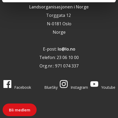
Landsorganisasjonen i Norge
Torggata 12
N-0181 Oslo
Norge
E-post:
lo@lo.no
Telefon: 23 06 10 00
Org.nr.: 971 074 337
LO i sosiale medier
LO på
LO på
LO på
LO på
Facebook
BlueSky
Instagram
Youtube
Bli medlem