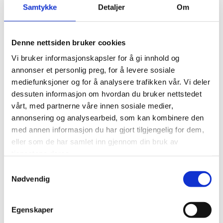
Deretter forstsetter det med fjernundervisning der man
Samtykke
Detaljer
Om
fordyper seg i relevante temaer. Avslutningsvis deltar
man på ILO-konferansen i Genève.
- Jeg føler meg veldig heldig som får komme hit og lære
Denne nettsiden bruker cookies
om hvordan fagbevegelsen jobber internasjonalt. Det
Vi bruker informasjonskapsler for å gi innhold og
som også er veldig spesielt i ILO, er at det er FNs eneste
annonser et personlig preg, for å levere sosiale
trepartsorganisasjon. Her må fagbevegelsen jobbe på
mediefunksjoner og for å analysere trafikken vår. Vi deler
lag med myndigheter og arbeidsgivere for å vedta
dessuten informasjon om hvordan du bruker nettstedet
organisasjonens politikk, sier han.
vårt, med partnerne våre innen sosiale medier,
John Magnus forteller at de har fått oppleve mye stort i
annonsering og analysearbeid, som kan kombinere den
løpet av konferansen, blant annet har de hilst på ILOs
med annen informasjon du har gjort tilgjengelig for dem,
generalsekretær og fått delta i møter som vanligvis
eller som de har samlet inn gjennom din bruk av
krever delegatstatus.
tjenestene deres.
Samtykkevalg
- Jeg vil anbefale alle med tilknytning til fagbevegelsen å
Nødvendig
søke. Dette tilbudet gir økt engasjement for den viktige
jobben vi gjør, og man får mer innsikt i internasjonalt
arbeidsliv og organisasjonsliv, sier John Magne.
Egenskaper