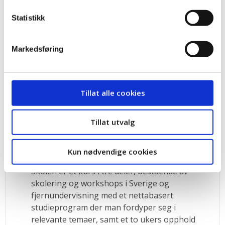
Les mer om hvordan du kan søke på Genèveskolen
her.
Statistikk
Genèveskolen
Markedsføring
Stiftet av nordisk fagbevegelse i 1931
Samler deltakere fra alle de noridske landene
Tillat alle cookies
Deltakere kan være tillitsvalgte eller ansatte i
fagbevegelsen
Tillat utvalg
Skolens mål er å gi innsikt i hvordan
fagforeninger og sosiale bevegelser kan
Kun nødvendige cookies
påvirke i en globalisert verden
Skolen er et kurs i tre deler, bestående av
skolering og workshops i Sverige og
fjernundervisning med et nettabasert
studieprogram der man fordyper seg i
relevante temaer, samt et to ukers opphold