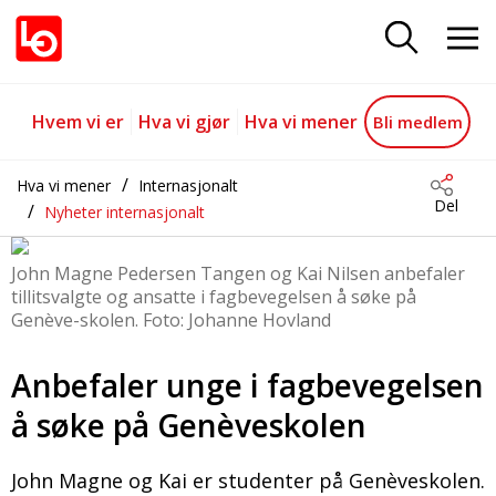
Geneve-skolen
Gå til hovedinnhold
Gå til navigasjon
Hvem vi er
Hva vi gjør
Hva vi mener
Bli medlem
Hva vi mener
Internasjonalt
Del
Nyheter internasjonalt
John Magne Pedersen Tangen og Kai Nilsen anbefaler
tillitsvalgte og ansatte i fagbevegelsen å søke på
Genève-skolen. Foto: Johanne Hovland
Anbefaler unge i fagbevegelsen
å søke på Genèveskolen
John Magne og Kai er studenter på Genèveskolen.