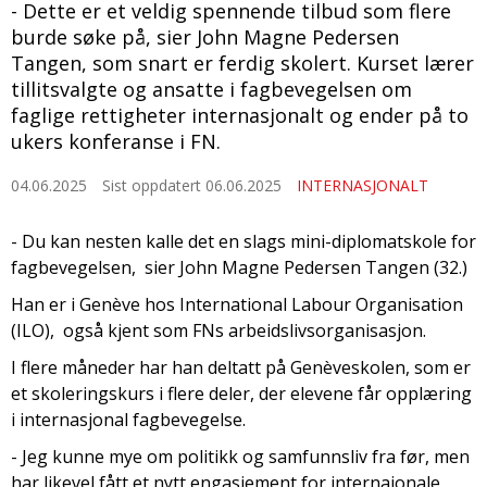
- Dette er et veldig spennende tilbud som flere
burde søke på, sier John Magne Pedersen
Tangen, som snart er ferdig skolert. Kurset lærer
tillitsvalgte og ansatte i fagbevegelsen om
faglige rettigheter internasjonalt og ender på to
ukers konferanse i FN.
04.06.2025
Sist oppdatert 06.06.2025
INTERNASJONALT
- Du kan nesten kalle det en slags mini-diplomatskole for
fagbevegelsen, sier John Magne Pedersen Tangen (32.)
Han er i Genève hos International Labour Organisation
(ILO), også kjent som FNs arbeidslivsorganisasjon.
I flere måneder har han deltatt på Genèveskolen, som er
et skoleringskurs i flere deler, der elevene får opplæring
i internasjonal fagbevegelse.
- Jeg kunne mye om politikk og samfunnsliv fra før, men
har likevel fått et nytt engasjement for internajonale