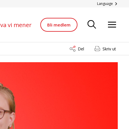
Language
va vi mener
Bli medlem
Del
Skriv ut