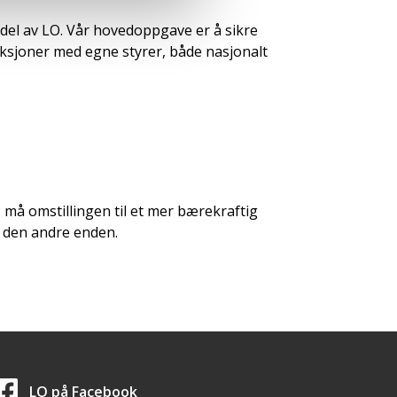
el av LO. Vår hovedoppgave er å sikre
eksjoner med egne styrer, både nasjonalt
 må omstillingen til et mer bærekraftig
i den andre enden.
LO i sosiale medier
LO på
Facebook