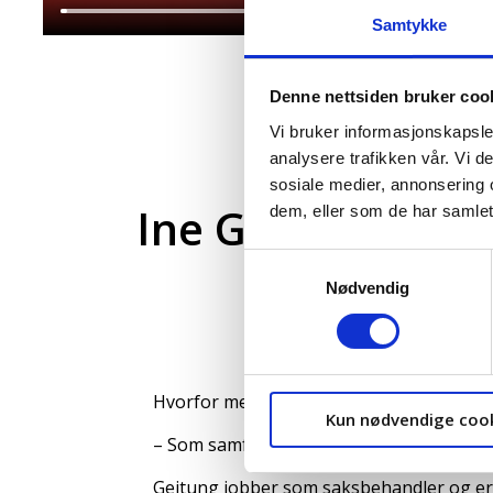
Samtykke
Denne nettsiden bruker coo
Vi bruker informasjonskapsler
analysere trafikken vår. Vi 
sosiale medier, annonsering 
Ine Geitung – s
dem, eller som de har samlet
Samtykkevalg
Nødvendig
Hvorfor mener du det er viktig å være fa
Kun nødvendige coo
– Som samfunnsgeograf er opptatt av de s
Geitung jobber som saksbehandler og e