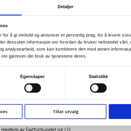
Detaljer
Bli medlem
Finn ditt forbund
kies
 for å gi innhold og annonser et personlig preg, for å levere sos
deler dessuten informasjon om hvordan du bruker nettstedet vårt,
og analysearbeid, som kan kombinere den med annen informasjon d
amfunnsgeograf og saksb
 inn gjennom din bruk av tjenestene deres.
Fagforbundet
Egenskaper
Statistikk
gorganisert? – Sett fra et samfunnsperspektiv.
kies
Tillat utvalg
tore perspektivene, forteller Ine Geitung.
r medlem av Fagforbundet og LO.