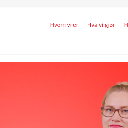
Hvem vi er
Hva vi gjør
H