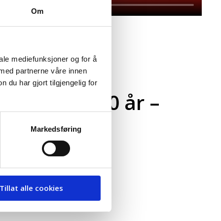
Om
iale mediefunksjoner og for å
 med partnerne våre innen
u har gjort tilgjengelig for
ehandler 30 år –
Markedsføring
Tillat alle cookies