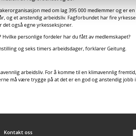
takerorganisasjon med om lag 395 000 medlemmer og er en d
, og et anstendig arbeidsliv. Fagforbundet har fire yrkess
er det også egne yrkesseksjoner.
 Hvilke personlige fordeler har du fått av medlemskapet?
tilling og seks timers arbeidsdager, forklarer Geitung.
vennlig arbeidsliv. For å komme til en klimavennlig fremtid,
kerne må være trygge på at det er en god og anstendig jobb 
Snarveier
Kontakt oss