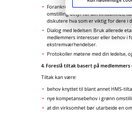
Kun nødvendige coo
Forankre med medlemmer: Når du har i
omstilling betyr for din virksomhet, ka
diskutere hva som er viktig for dere i 
Dialog med ledelsen: Bruk allerede eta
medlemmers interesser eller behov i fo
ekstremværhendelser.
Protokoller møtene med din ledelse, og
4. Foreslå tiltak basert på medlemmer
Tiltak kan være:
behov knyttet til blant annet HMS-ti
nye kompetansebehov i grønn omstill
at din virksomhet bør utarbeide en o