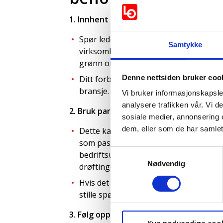
1. Innhent informasjon og kartlegg grøn
Spør ledelsen om en orientering om di
Samtykke
virksomhet allerede har en langsiktig o
grønn omstilling, og om klimarisiko i 
Denne nettsiden bruker coo
Ditt forbund kan være en god ressurs 
bransje.
Vi bruker informasjonskapsler
analysere trafikken vår. Vi 
2. Bruk partssamarbeidets etablerte m
sosiale medier, annonsering 
dem, eller som de har samlet
Dette kan se forskjellig ut fra arbeids
som passer best for deg. Det kan være 
Samtykkevalg
bedriftsutvalgsmøter (BU), eller lign
Nødvendig
drøftinger med ledelsen. I kommunal se
Hvis det er vanskelig å få kontakt med
stille spørsmål og sikre skriftlighet v
3. Følg opp med ledelse og medlemmer,