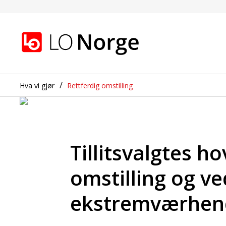
Tillitsvalgtes hovedop
Gå til hovedinnhold
Gå til navigasjon
Hva vi gjør
Rettferdig omstilling
Tillitsvalgtes 
omstilling og ve
ekstremværhen