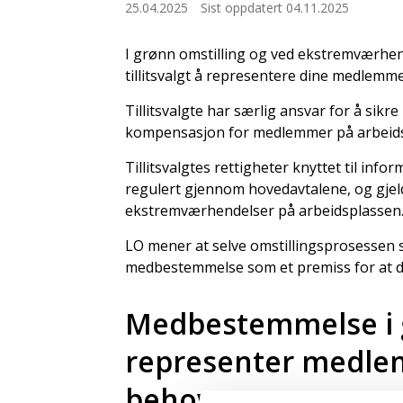
25.04.2025
Sist oppdatert 04.11.2025
I grønn omstilling og ved ekstremværhe
tillitsvalgt å representere dine medlemm
Tillitsvalgte har særlig ansvar for å si
kompensasjon for medlemmer på arbeidspl
Tillitsvalgtes rettigheter knyttet til in
regulert gjennom hovedavtalene, og gjel
ekstremværhendelser på arbeidsplassen
LO mener at selve omstillingsprosessen s
medbestemmelse som et premiss for at den
Medbestemmelse i g
representer medle
behov