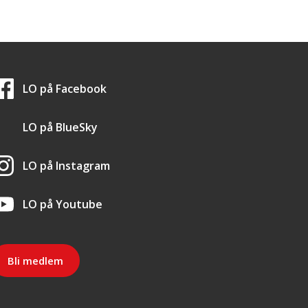
LO i sosiale medier
LO på
Facebook
LO på
BlueSky
LO på
Instagram
LO på
Youtube
Bli medlem