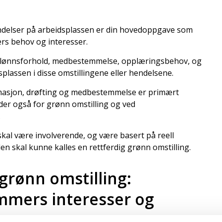
ndelser på arbeidsplassen er din hovedoppgave som
ers behov og interesser.
kre lønnsforhold, medbestemmelse, opplæringsbehov, og
assen i disse omstillingene eller hendelsene.
formasjon, drøfting og medbestemmelse er primært
der også for grønn omstilling og ved
.
kal være involverende, og være basert på reell
 skal kunne kalles en rettferdig grønn omstilling.
rønn omstilling:
mmers interesser og