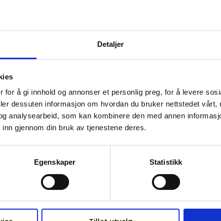
n omstilling eller klimarisiko i egen virksomhet
n virksomhets klima- og miljøpåvirkning, og om din
Detaljer
mstillingsplan. Se forslag til spørsmål til ledelsen om
din virksomhet.
kies
for informasjon om hva grønn omstilling betyr i din
 for å gi innhold og annonser et personlig preg, for å levere sos
deler dessuten informasjon om hvordan du bruker nettstedet vårt,
øteplasser og kanaler for kommunikasjon
og analysearbeid, som kan kombinere den med annen informasjon d
 inn gjennom din bruk av tjenestene deres.
plass til arbeidsplass. Bruk de etablerte møteplassene
arbeidsmiljøutvalget (AMU), avdelings- (AU)- eller
ende regelmessige møter for forhandlinger og
Egenskaper
Statistikk
ktor kan du i tillegg bruke vernelinja.
 ledelsen på din arbeidsplass, kan du for eksempel
ed å sende en epost.
 protokoller og forankre underveis