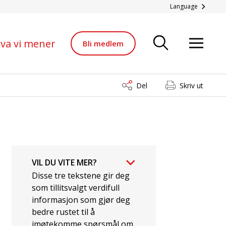
ng og ved ekstremværhe
Language
va vi mener
Bli medlem
Del
Skriv ut
VIL DU VITE MER?
Disse tre tekstene gir deg
som tillitsvalgt verdifull
informasjon som gjør deg
bedre rustet til å
imøtekomme spørsmål om