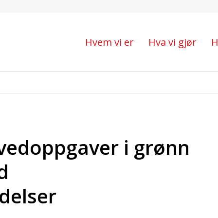
pgaver i grønn omstilli
Hvem vi er
Hva vi gjør
H
hovedoppgaver i grønn
d
delser