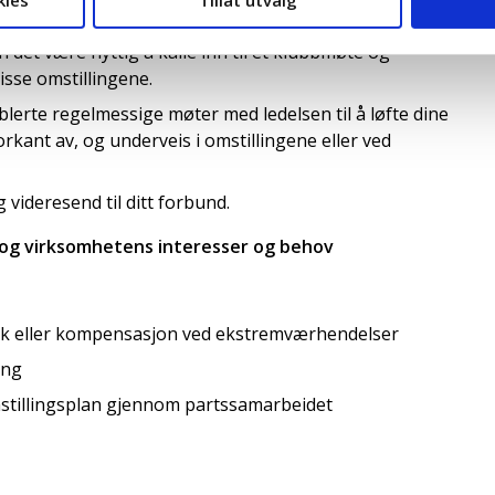
kies
Tillat utvalg
nnhentet informasjon eller kartlagt hva grønn
n det være nyttig å kalle inn til et klubbmøte og
disse omstillingene.
blerte regelmessige møter med ledelsen til å løfte dine
rkant av, og underveis i omstillingene eller ved
 videresend til ditt forbund.
s og virksomhetens interesser og behov
ltak eller kompensasjon ved ekstremværhendelser
ing
mstillingsplan gjennom partssamarbeidet