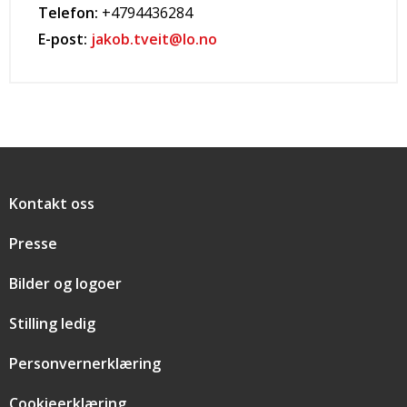
Telefon:
+4794436284
E-post:
jakob.tveit@lo.no
Snarveier
Kontakt oss
Presse
Bilder og logoer
Stilling ledig
Personvernerklæring
Cookieerklæring