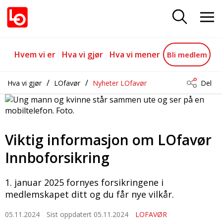
Viktig informasjon om LOfavør I
Gå til hovedinnhold
Gå til navigasjon
Hvem vi er
Hva vi gjør
Hva vi mener
Bli medlem
Hva vi gjør
LOfavør
Nyheter LOfavør
Del
Viktig informasjon om LOfavør
Innboforsikring
1. januar 2025 fornyes forsikringene i
medlemskapet ditt og du får nye vilkår.
05.11.2024
Sist oppdatert 05.11.2024
LOFAVØR