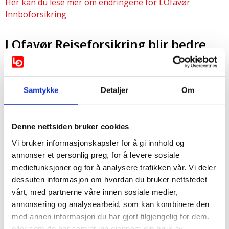
Her kan du lese mer om endringene for LOfavør
Innboforsikring
LOfavør Reiseforsikring blir bedre
Vi forbedrer forsikringen til å omfatte reparasjon av
mobilskader som skjer på reise over hele verden.
Samtykke
Detaljer
Om
Egenandel for reparasjon eller erstatning ved ødelagt
mobil endres fra 0 til 2 000 kroner.
Egenandelen ved frastjålet mobil endres fra 0 til 2 000
Denne nettsiden bruker cookies
kroner.
Vi bruker informasjonskapsler for å gi innhold og
annonser et personlig preg, for å levere sosiale
Det vil sendes ut e-post/SMS eller Digipost om
mediefunksjoner og for å analysere trafikken vår. Vi deler
fornyelsen.
dessuten informasjon om hvordan du bruker nettstedet
vårt, med partnerne våre innen sosiale medier,
Pass opp så du ikke betaler dobbelt
annonsering og analysearbeid, som kan kombinere den
opp
med annen informasjon du har gjort tilgjengelig for dem,
eller som de har samlet inn gjennom din bruk av