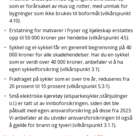
som er forårsaket av mus og rotter, med unntak for
bygninger som ikke brukes til boformål (vilkårspunkt
4.10).
Erstatning for matvarer i fryser og kjøleskap erstattes
opp til 50 000 kroner per hendelse (vilkårspunkt 4.5).
Sykkel og el-sykkel får en generell begrensning på 40
000 kroner for alle skadehendelser. Har du en sykkel
som er verdt over 40 000 kroner, anbefaler vi å ha
egen sykkelforsikring (vilkårspunkt 3.1).
Fradraget på sykler som er over tre år, reduseres fra
20 prosent til 10 prosent (vilkårspunkt 5.3.1).
Små elektriske kjøretøy (elsparkesykler,ståhjulinger
o.l.) er tatt ut av innboforsikringen, siden det ble
påbudt med egen ansvarsforsikring på disse fra 2023.
Vi anbefaler at du utvider ansvarsforsikringen til også
å gjelde for brann og tyveri (vilkårspunkt 3.1.1).