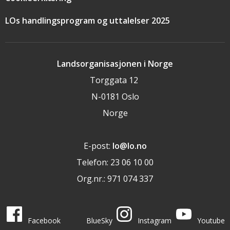
LOs handlingsprogram og uttalelser 2025
Landsorganisasjonen i Norge
Torggata 12
N-0181 Oslo
Norge
E-post:
lo@lo.no
Telefon: 23 06 10 00
Org.nr.: 971 074 337
LO i sosiale medier
LO på
LO på
LO på
LO på
Facebook
BlueSky
Instagram
Youtube