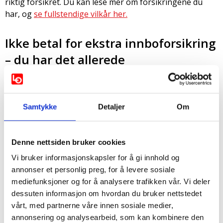
riktig forsikret. Du kan lese mer om forsikringene du
har, og
se fullstendige vilkår her.
Ikke betal for ekstra innboforsikring
– du har det allerede
Da du meldte deg inn, fikk du automatisk LOfavør
Innboforsikring,* Norges beste innboforsikring som en
del av medlemskapet.
Mange er ikke klar over dette og
Samtykke
Detaljer
Om
ender opp med å betale for en ekstra innboforsikring.
Har du to innboforsikringer, får du bare én erstatning
Denne nettsiden bruker cookies
hvis noe skulle skje. Det lønner seg derfor ikke å betale
for en ekstra forsikring når du allerede har
Vi bruker informasjonskapsler for å gi innhold og
innboforsikring gjennom medlemskapet ditt. Du kan si
annonser et personlig preg, for å levere sosiale
opp en ekstra innboforsikring her.
mediefunksjoner og for å analysere trafikken vår. Vi deler
dessuten informasjon om hvordan du bruker nettstedet
*Gjelder ikke dersom du har reservert deg eller er
vårt, med partnerne våre innen sosiale medier,
elevmedlem.
annonsering og analysearbeid, som kan kombinere den