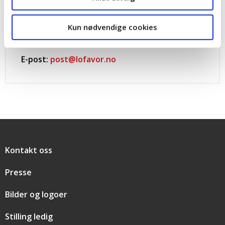
Åpent hverdager kl. 08.30-15.30
Kun nødvendige cookies
Telefon:
416 06 600
E-post:
post@lofavor.no
Snarveier
Kontakt oss
Presse
Bilder og logoer
Stilling ledig