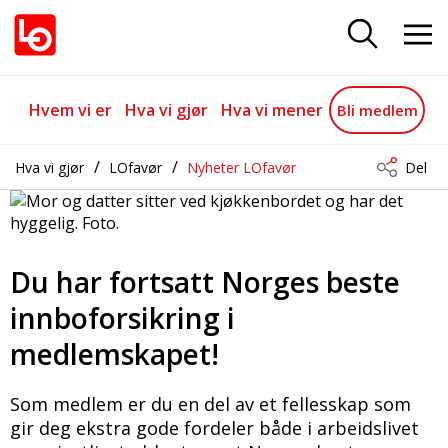
Du har fortsatt Norges beste inn
Gå til hovedinnhold
Gå til navigasjon
Hvem vi er
Hva vi gjør
Hva vi mener
Bli medlem
Hva vi gjør
LOfavør
Nyheter LOfavør
Del
Du har fortsatt Norges beste
innboforsikring i
medlemskapet!
Som medlem er du en del av et fellesskap som
gir deg ekstra gode fordeler både i arbeidslivet