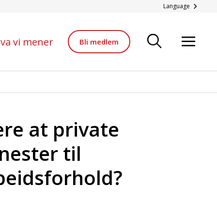
unn
Language
va vi mener
Bli medlem
ere at private
ester til
beidsforhold?