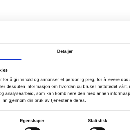
Detaljer
kies
 for å gi innhold og annonser et personlig preg, for å levere sos
deler dessuten informasjon om hvordan du bruker nettstedet vårt,
Høyre
Fremskrittspartiet
og analysearbeid, som kan kombinere den med annen informasjon d
 inn gjennom din bruk av tjenestene deres.
reparti
Rødt
Egenskaper
Statistikk