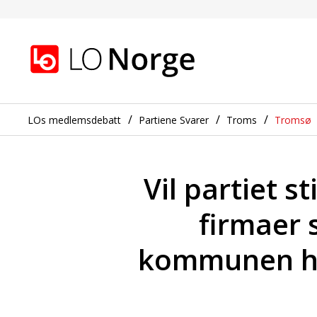
Trygt arbeidsliv og et 
Gå til hovedinnhold
Gå til navigasjon
LOs medlemsdebatt
Partiene Svarer
Troms
Tromsø
Vil partiet s
firmaer 
kommunen har