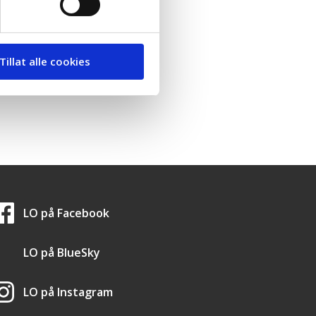
Tillat alle cookies
LO i sosiale medier
LO på
Facebook
LO på
BlueSky
LO på
Instagram