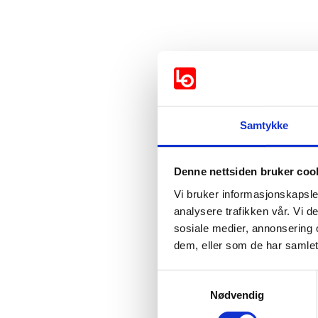
Samtykke
Denne nettsiden bruker coo
Støttes av:
Vi bruker informasjonskapsler
analysere trafikken vår. Vi 
Arbeiderpartiet
sosiale medier, annonsering 
dem, eller som de har samlet
Sosialistisk Venst
Samtykkevalg
Nødvendig
Støttes ikke av: