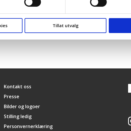
Venstre
Miljøpartiet De Grønne
kies
Tillat utvalg
Snarveier
Kontakt oss
Presse
Bilder og logoer
Stilling ledig
Personvernerklæring