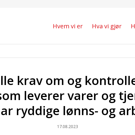
rettferdig velferdssamf
Hvem vi er
Hva vi gjør
H
tille krav om og kontroll
som leverer varer og tjen
 ryddige lønns- og ar
17.08.2023