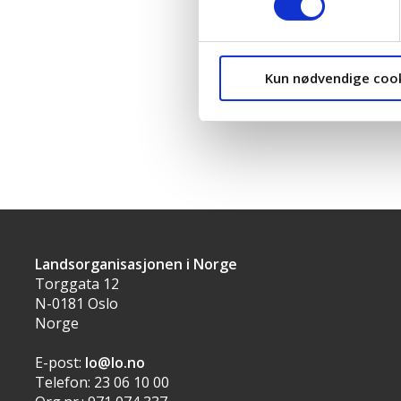
Ikke svart:
Senterpartiet
Kun nødvendige coo
Landsorganisasjonen i Norge
Torggata 12
N-0181 Oslo
Norge
E-post:
lo@lo.no
Telefon: 23 06 10 00