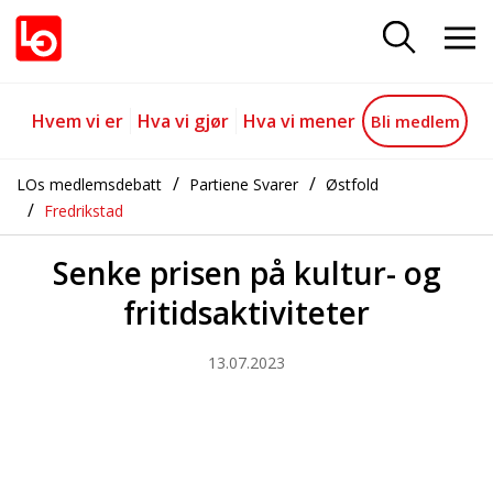
Senke prisen på kultur- og fritids
Gå til hovedinnhold
Gå til navigasjon
Hvem vi er
Hva vi gjør
Hva vi mener
Bli medlem
LOs medlemsdebatt
Partiene Svarer
Østfold
Fredrikstad
Senke prisen på kultur- og
fritidsaktiviteter
13.07.2023