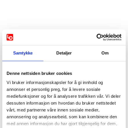
Vis mer
Støttes av:
Samtykke
Detaljer
Om
AP
SV
Denne nettsiden bruker cookies
Industri- og Næringspartiet
Vi bruker informasjonskapsler for å gi innhold og
annonser et personlig preg, for å levere sosiale
mediefunksjoner og for å analysere trafikken vår. Vi deler
Støttes ikke av:
dessuten informasjon om hvordan du bruker nettstedet
vårt, med partnerne våre innen sosiale medier,
Ikke svart:
annonsering og analysearbeid, som kan kombinere den
med annen informasjon du har gjort tilgjengelig for dem,