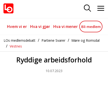
Ryddige arbeidsforhold
Gå til hovedinnhold
Gå til navigasjon
Hvem vi er
Hva vi gjør
Hva vi mener
Bli medlem
LOs medlemsdebatt
Partiene Svarer
Møre og Romsdal
Vestnes
Ryddige arbeidsforhold
10.07.2023