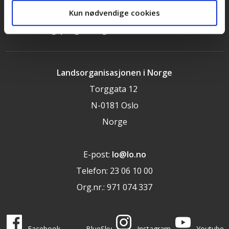
Cookieerklæring
Kun nødvendige cookies
LOs handlingsprogram og uttalelser 2025
Landsorganisasjonen i Norge
Torggata 12
N-0181 Oslo
Norge
E-post:
lo@lo.no
Telefon: 23 06 10 00
Org.nr.: 971 074 337
LO i sosiale medier
LO på
LO på
LO på
LO på
Facebook
BlueSky
Instagram
Youtube