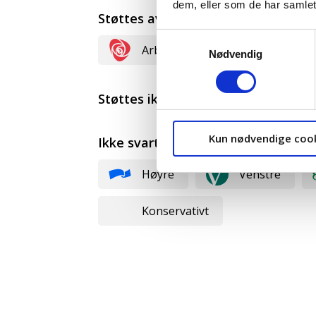
dem, eller som de har samlet
Støttes av:
Samtykkevalg
Arbeiderpartiet
Rødt
Nødvendig
Støttes ikke av:
Kun nødvendige coo
Ikke svart:
Høyre
Venstre
Konservativt