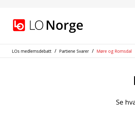
Ulstein
Gå til hovedinnhold
Gå til navigasjon
LOs medlemsdebatt
Partiene Svarer
Møre og Romsdal
Se hva