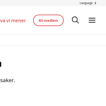
Language
va vi mener
Bli medlem
n
 saker.