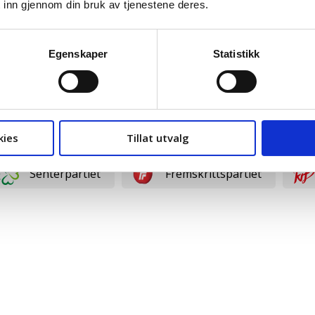
 inn gjennom din bruk av tjenestene deres.
Sosialistisk Venstreparti
Industri- o
Egenskaper
Statistikk
kies
Tillat utvalg
Senterpartiet
Fremskrittspartiet