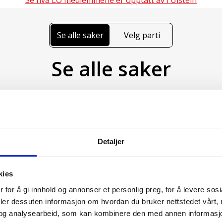
Se hva LO medlemmene er opptatt av i Ulstein
Se alle saker
Velg parti
Se alle saker
1 / 27
Detaljer
r
kies
kommunen.
 for å gi innhold og annonser et personlig preg, for å levere sos
utforme en helhetlig plan for å øke andelen hele, faste stil
deler dessuten informasjon om hvordan du bruker nettstedet vårt,
og analysearbeid, som kan kombinere den med annen informasjon d