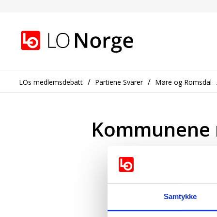
Kommunene må ta et stø
Gå til hovedinnhold
Gå til navigasjon
LOs medlemsdebatt
Partiene Svarer
Møre og Romsdal
Kommunene må
Samtykke