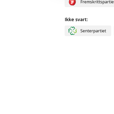
Fremskrittspartie
Ikke svart:
Senterpartiet
Landsorganisasjonen i Norge
Torggata 12
N-0181 Oslo
Norge
E-post:
lo@lo.no