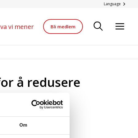
ere klimautslippene.
Language
va vi mener
Bli medlem
or å redusere
Om