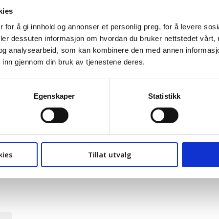
kies
 for å gi innhold og annonser et personlig preg, for å levere sos
deler dessuten informasjon om hvordan du bruker nettstedet vårt,
og analysearbeid, som kan kombinere den med annen informasjon d
 inn gjennom din bruk av tjenestene deres.
Egenskaper
Statistikk
 kommunen vedtar en helhetlig plan for å redusere klimagassu
kies
Tillat utvalg
Miljøpartiet De Grønne
Sosialistisk V