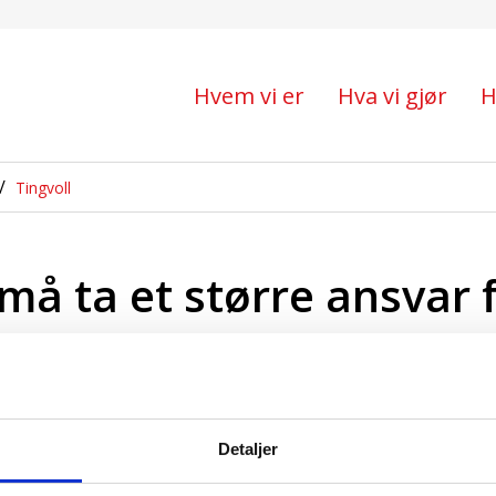
rre ansvar for å redus
Hvem vi er
Hva vi gjør
H
Tingvoll
 ta et større ansvar f
klimautslippene
10.07.2023
Detaljer