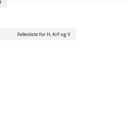
t
Fellesliste for H, KrF og V
Snarveier
Kontakt oss
Presse
Bilder og logoer
Stilling ledig