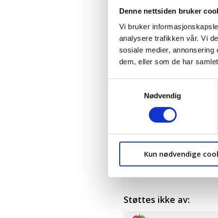
Denne nettsiden bruker coo
Vi bruker informasjonskapsler
analysere trafikken vår. Vi 
sosiale medier, annonsering 
dem, eller som de har samlet
Samtykkevalg
Nødvendig
Vil partiet gå inn for at
og kommunal sektor?
Støttes av:
Kun nødvendige coo
Arbeiderpartiet
Støttes ikke av: