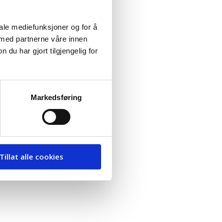
iale mediefunksjoner og for å
 med partnerne våre innen
u har gjort tilgjengelig for
Markedsføring
tslippene fra både privat
Tillat alle cookies
enstreparti