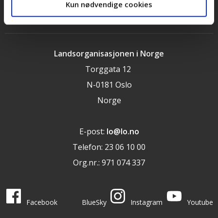
Kun nødvendige cookies
LOs handlingsprogram og uttalelser 2025
Landsorganisasjonen i Norge
Torggata 12
N-0181 Oslo
Norge
E-post:
lo@lo.no
Telefon: 23 06 10 00
Org.nr.: 971 074 337
LO i sosiale medier
LO på
LO på
LO på
LO på
Facebook
BlueSky
Instagram
Youtube