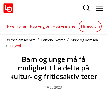
Barn og unge må få mulighet til å 
Gå til hovedinnhold
Gå til navigasjon
Hvem vi er
Hva vi gjør
Hva vi mener
Bli medlem
LOs medlemsdebatt
Partiene Svarer
Møre og Romsdal
Tingvoll
Barn og unge må få
mulighet til å delta på
kultur- og fritidsaktiviteter
10.07.2023