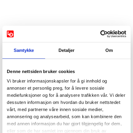
Samtykke
Detaljer
Om
Vis mer
Denne nettsiden bruker cookies
Støttes av:
Vi bruker informasjonskapsler for å gi innhold og
annonser et personlig preg, for å levere sosiale
AP
MDG
SV
mediefunksjoner og for å analysere trafikken vår. Vi deler
dessuten informasjon om hvordan du bruker nettstedet
Støttes ikke av:
vårt, med partnerne våre innen sosiale medier,
annonsering og analysearbeid, som kan kombinere den
FRP
med annen informasjon du har gjort tilgjengelig for dem,
eller som de har samlet inn gjennom din bruk av