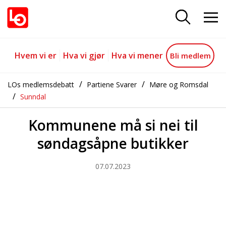
Kommunene må si nei til søndag
Gå til hovedinnhold
Gå til navigasjon
Hvem vi er
Hva vi gjør
Hva vi mener
Bli medlem
LOs medlemsdebatt
Partiene Svarer
Møre og Romsdal
Sunndal
Kommunene må si nei til
søndagsåpne butikker
07.07.2023