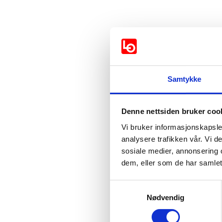
Vil partiet styrke de ko
Samtykke
Støttes av:
Denne nettsiden bruker coo
Vi bruker informasjonskapsler
Arbeiderpartiet
analysere trafikken vår. Vi 
sosiale medier, annonsering 
dem, eller som de har samlet
Støttes ikke av:
Samtykkevalg
Venstre
Nødvendig