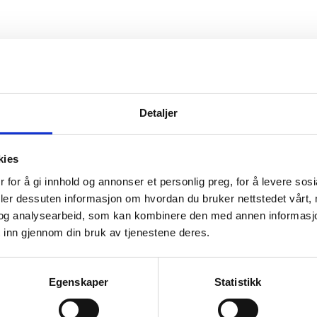
mmunale barnehagene gjennom økte bevilgninger?
Detaljer
kies
 for å gi innhold og annonser et personlig preg, for å levere sos
Sosialistisk Venstreparti
deler dessuten informasjon om hvordan du bruker nettstedet vårt,
og analysearbeid, som kan kombinere den med annen informasjon d
 inn gjennom din bruk av tjenestene deres.
Sulalista
Egenskaper
Statistikk