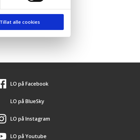
Tillat alle cookies
LO i sosiale medier
LO på
Facebook
LO på
BlueSky
LO på
Instagram
LO på
Youtube