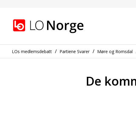
De kommunale barneha
Gå til hovedinnhold
Gå til navigasjon
LOs medlemsdebatt
Partiene Svarer
Møre og Romsdal
De komm