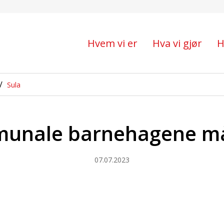
gene må styrkes
Hvem vi er
Hva vi gjør
H
Sula
unale barnehagene må
07.07.2023