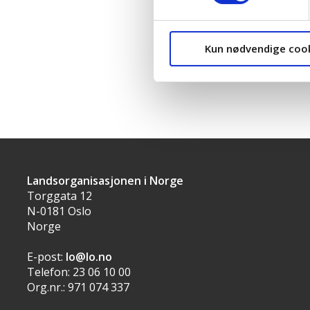
Ikke svart:
Høyre
Kun nødvendige coo
Landsorganisasjonen i Norge
Torggata 12
N-0181 Oslo
Norge
E-post:
lo@lo.no
Telefon: 23 06 10 00
Org.nr.: 971 074 337