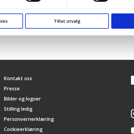
Kristelig Folkeparti
Fremskrittspartiet
kies
Tillat utvalg
Snarveier
Kontakt oss
Presse
Bilder og logoer
Stilling ledig
Personvernerklæring
Cookieerklæring