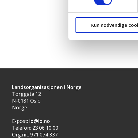
Ikke svart:
Høyre
Kun nødvendige coo
Landsorganisasjonen i Norge
Torggata 12
N-0181 Oslo
Norge
E-post:
lo@lo.no
Telefon: 23 06 10 00
Org.nr.: 971 074 337