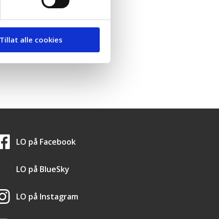
Tillat alle cookies
LO i sosiale medier
LO på
Facebook
LO på
BlueSky
LO på
Instagram