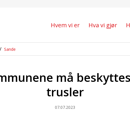
å beskyttes mot vold o
Hvem vi er
Hva vi gjør
H
Sande
ommunene må beskyttes
trusler
07.07.2023