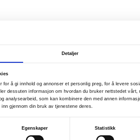
Detaljer
ltak for å bedre beskytte ansatte mot vold og trusler i arbe
melsene om arbeid som kan medføre fare for vold og trusler 
kies
 for å gi innhold og annonser et personlig preg, for å levere sos
deler dessuten informasjon om hvordan du bruker nettstedet vårt,
og analysearbeid, som kan kombinere den med annen informasjon d
Senterpartiet
 inn gjennom din bruk av tjenestene deres.
Egenskaper
Statistikk