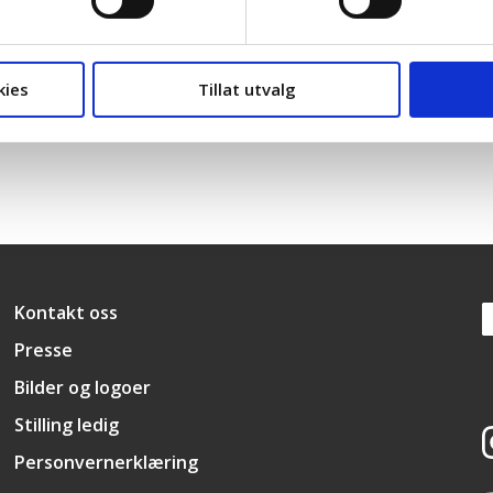
Fremskrittspartiet
kies
Tillat utvalg
Snarveier
Kontakt oss
Presse
Bilder og logoer
Stilling ledig
Personvernerklæring