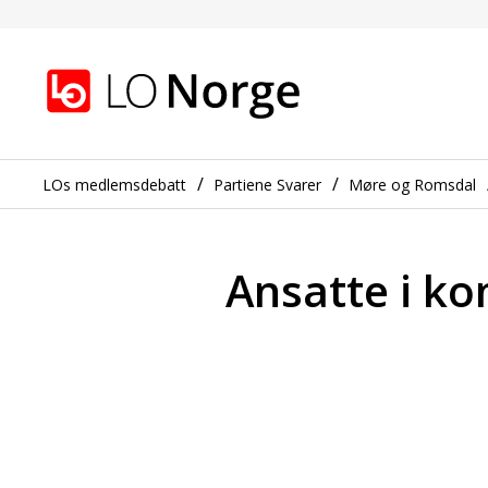
Ansatte i kommunene m
Gå til hovedinnhold
Gå til navigasjon
LOs medlemsdebatt
Partiene Svarer
Møre og Romsdal
Ansatte i k