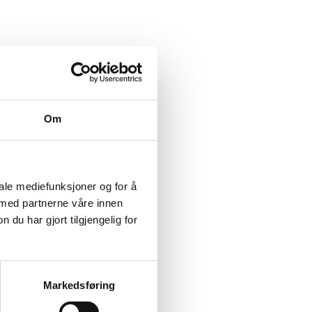
Om
idssammenheng, herunder å
blir fulgt?
iale mediefunksjoner og for å
 med partnerne våre innen
u har gjort tilgjengelig for
Markedsføring