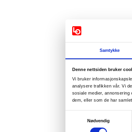
Samtykke
Vil partiet iverksette ti
sikre at forskriftsbestem
Denne nettsiden bruker coo
Vi bruker informasjonskapsler
analysere trafikken vår. Vi 
Støttes av:
sosiale medier, annonsering 
Arbeiderpartiet
dem, eller som de har samlet
Samtykkevalg
Støttes ikke av:
Nødvendig