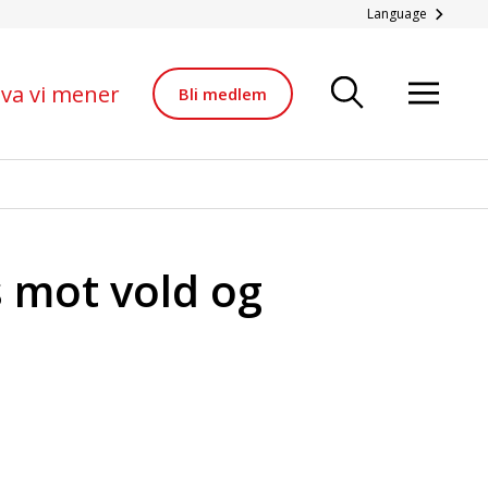
g trusler.
Language
va vi mener
Bli medlem
 mot vold og