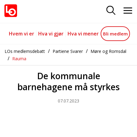
De kommunale barnehagene må s
Gå til hovedinnhold
Gå til navigasjon
Hvem vi er
Hva vi gjør
Hva vi mener
Bli medlem
LOs medlemsdebatt
Partiene Svarer
Møre og Romsdal
Rauma
De kommunale
barnehagene må styrkes
07.07.2023