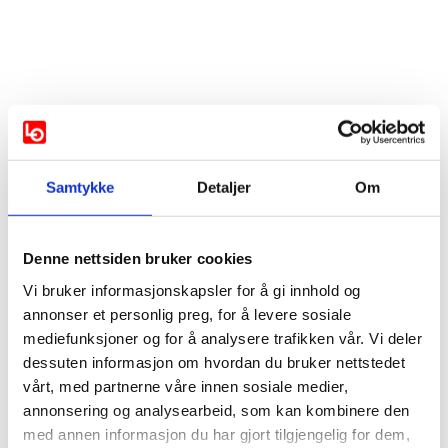
Samtykke
Detaljer
Om
Vis mer
Denne nettsiden bruker cookies
Støttes av:
Vi bruker informasjonskapsler for å gi innhold og
annonser et personlig preg, for å levere sosiale
SP
SV
AP
mediefunksjoner og for å analysere trafikken vår. Vi deler
dessuten informasjon om hvordan du bruker nettstedet
vårt, med partnerne våre innen sosiale medier,
Industri- og Næringspartiet
annonsering og analysearbeid, som kan kombinere den
med annen informasjon du har gjort tilgjengelig for dem,