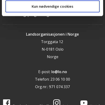
Cookieerklæring
Kun nødvendige cookies
LOs handlingsprogram og uttalelser 2025
Landsorganisasjonen i Norge
Torggata 12
N-0181 Oslo
Norge
E-post:
lo@lo.no
Telefon: 23 06 10 00
Org.nr.: 971 074 337
LO i sosiale medier
LO på
LO på
LO på
LO på