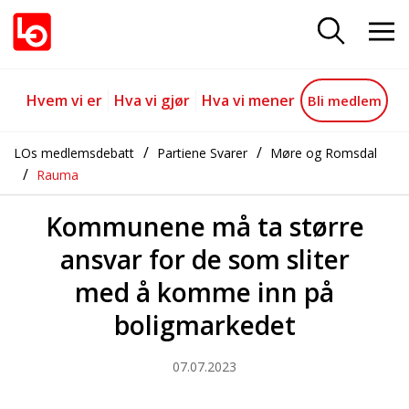
Kommunene må ta større ansvar 
Gå til hovedinnhold
Gå til navigasjon
Hvem vi er
Hva vi gjør
Hva vi mener
Bli medlem
LOs medlemsdebatt
Partiene Svarer
Møre og Romsdal
Rauma
Kommunene må ta større
ansvar for de som sliter
med å komme inn på
boligmarkedet
07.07.2023