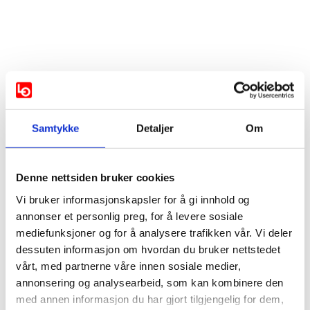
Vis mer
Støttes av:
Samtykke
Detaljer
Om
AP
KRF
SP
Denne nettsiden bruker cookies
SV
Venstre
Rødt
Vi bruker informasjonskapsler for å gi innhold og
annonser et personlig preg, for å levere sosiale
mediefunksjoner og for å analysere trafikken vår. Vi deler
Støttes ikke av:
dessuten informasjon om hvordan du bruker nettstedet
vårt, med partnerne våre innen sosiale medier,
Ikke svart:
annonsering og analysearbeid, som kan kombinere den
med annen informasjon du har gjort tilgjengelig for dem,