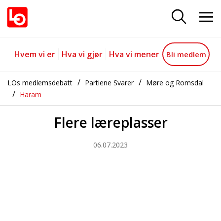
Flere læreplasser
Gå til hovedinnhold
Gå til navigasjon
Hvem vi er
Hva vi gjør
Hva vi mener
Bli medlem
LOs medlemsdebatt
Partiene Svarer
Møre og Romsdal
Haram
Flere læreplasser
06.07.2023