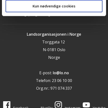
Cookieerklæring
Kun nødvendige cookies
LOs handlingsprogram og uttalelser 2025
Landsorganisasjonen i Norge
Torggata 12
N-0181 Oslo
Norge
E-post:
lo@lo.no
Telefon: 23 06 10 00
Org.nr.: 971 074 337
LO i sosiale medier
LO på
LO på
LO på
LO på
Facebook
BlueSky
Instagram
Youtube