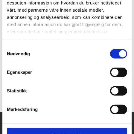
dessuten informasjon om hvordan du bruker nettstedet
vårt, med partnerne våre innen sosiale medier,
Støttes ikke av:
annonsering og analysearbeid, som kan kombinere den
med annen informasjon du har gjort tilgjengelig for dem,
Ikke svart:
eller som de har samlet inn gjennom din bruk av
tjenestene deres.
KRF
SP
Samtykkevalg
Nødvendig
Industri- og Næringspartiet
Egenskaper
Tverrpolitisk liste for Giske
Høyre
FRP
MDG
Statistikk
Markedsføring
Snarveier
Kontakt oss