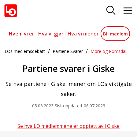
Giske
Gå til hovedinnhold
Gå til navigasjon
Hvem vi er
Hva vi gjør
Hva vi mener
Bli medlem
LOs medlemsdebatt
Partiene Svarer
Møre og Romsdal
Partiene svarer i Giske
Se hva partiene i Giske mener om LOs viktigste
saker.
05.06.2023
Sist oppdatert 06.07.2023
Se hva LO medlemmene er opptatt av i Giske