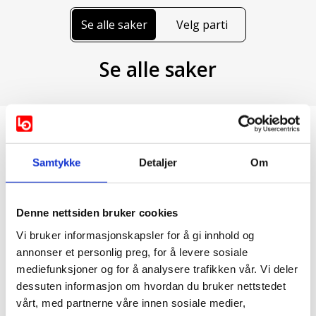
Se alle saker
Velg parti
Se alle saker
1 / 27
Samtykke
Detaljer
Om
Hele, faste stillinger
Denne nettsiden bruker cookies
Vis mer
Vi bruker informasjonskapsler for å gi innhold og
annonser et personlig preg, for å levere sosiale
Støttes av:
mediefunksjoner og for å analysere trafikken vår. Vi deler
dessuten informasjon om hvordan du bruker nettstedet
AP
FRP
SV
vårt, med partnerne våre innen sosiale medier,