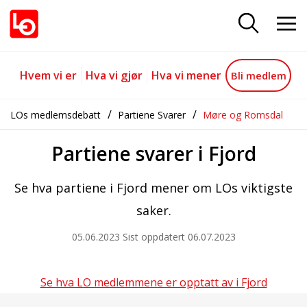
Fjord
Gå til hovedinnhold
Gå til navigasjon
Hvem vi er
Hva vi gjør
Hva vi mener
Bli medlem
LOs medlemsdebatt
Partiene Svarer
Møre og Romsdal
Partiene svarer i Fjord
Se hva partiene i Fjord mener om LOs viktigste
saker.
05.06.2023
Sist oppdatert 06.07.2023
Se hva LO medlemmene er opptatt av i Fjord