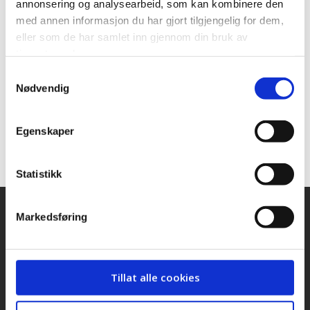
annonsering og analysearbeid, som kan kombinere den
SP
med annen informasjon du har gjort tilgjengelig for dem,
eller som de har samlet inn gjennom din bruk av
tjenestene deres.
Støttes ikke av:
Samtykkevalg
Nødvendig
Ikke svart:
Egenskaper
Høyre
Statistikk
Markedsføring
Snarveier
Kontakt oss
Presse
Tillat alle cookies
Bilder og logoer