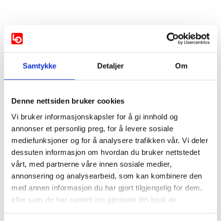
Vis mer
Samtykke
Detaljer
Om
Støttes av:
Denne nettsiden bruker cookies
AP
KRF
Vi bruker informasjonskapsler for å gi innhold og
annonser et personlig preg, for å levere sosiale
mediefunksjoner og for å analysere trafikken vår. Vi deler
Støttes ikke av:
dessuten informasjon om hvordan du bruker nettstedet
vårt, med partnerne våre innen sosiale medier,
Venstre
annonsering og analysearbeid, som kan kombinere den
med annen informasjon du har gjort tilgjengelig for dem,
Ikke svart:
eller som de har samlet inn gjennom din bruk av
tjenestene deres.