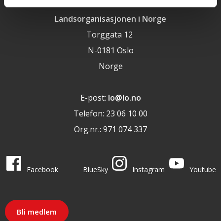
Landsorganisasjonen i Norge
Torggata 12
N-0181 Oslo
Norge
E-post:
lo@lo.no
Telefon: 23 06 10 00
Org.nr.: 971 074 337
LO i sosiale medier
LO på
LO på
LO på
LO på
Facebook
BlueSky
Instagram
Youtube
Bli medlem