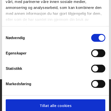
vårt, med partnerne våre innen sosiale medier,
annonsering og analysearbeid, som kan kombinere den
Støttes ikke av:
med annen informasjon du har gjort tilgjengelig for dem,
eller som de har samlet inn gjennom din bruk av
Ikke svart:
tjenestene deres.
Samtykkevalg
Industri- og Næringspartiet
Nødvendig
Liberalistene
Ålesundlista
Egenskaper
Norgesdemokratene
FRP
Statistikk
Markedsføring
Snarveier
Kontakt oss
Presse
Tillat alle cookies