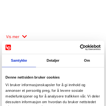
Vis mer
Støttes av:
Samtykke
Detaljer
Om
AP
KRF
MDG
SP
SV
Venstre
Denne nettsiden bruker cookies
Vi bruker informasjonskapsler for å gi innhold og
Rødt
Konservativt
annonser et personlig preg, for å levere sosiale
mediefunksjoner og for å analysere trafikken vår. Vi deler
Høyre
dessuten informasjon om hvordan du bruker nettstedet