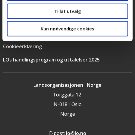
Bilder og logoer
Tillat utvalg
Stilling ledig
Kun nødvendige cookies
Personvernerklæring
Cookieerklæring
LOs handlingsprogram og uttalelser 2025
Landsorganisasjonen i Norge
Torggata 12
N-0181 Oslo
Norge
E-post:
lo@lo.no