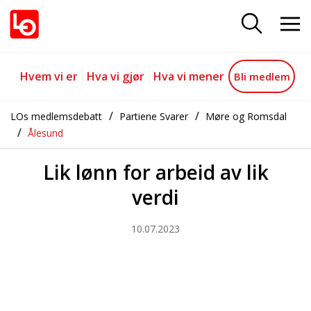
Lik lønn for arbeid av lik verdi
Gå til hovedinnhold
Gå til navigasjon
Hvem vi er
Hva vi gjør
Hva vi mener
Bli medlem
LOs medlemsdebatt
Partiene Svarer
Møre og Romsdal
Ålesund
Lik lønn for arbeid av lik
verdi
10.07.2023