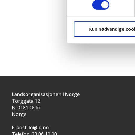
Ikke svart:
Kun nødvendige coo
Høyre
Landsorganisasjonen i Norge
Torggata 12
N-0181 Oslo
Norge
E-post:
lo@lo.no
Telefon: 23 06 10 00