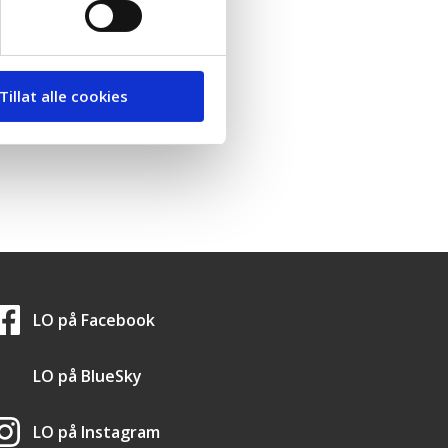
Tillat alle cookies
LO i sosiale medier
LO på
Facebook
LO på
BlueSky
LO på
Instagram