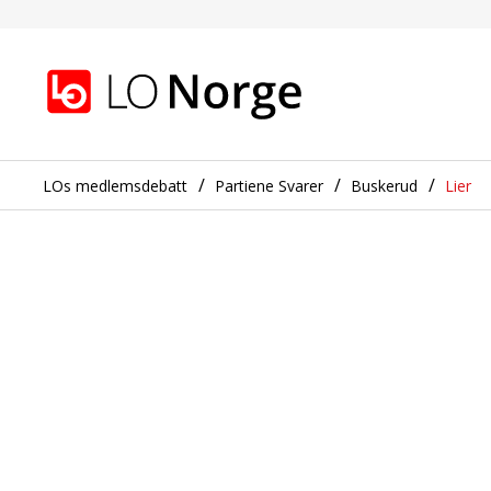
Arbeidstid
Gå til hovedinnhold
Gå til navigasjon
LOs medlemsdebatt
Partiene Svarer
Buskerud
Lier