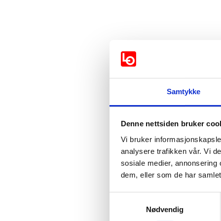
Vil dere at kommunen må s
Samtykke
Støttes av:
Denne nettsiden bruker coo
Arbeiderpartiet
Vi bruker informasjonskapsler
analysere trafikken vår. Vi 
Miljøpartiet De 
sosiale medier, annonsering 
dem, eller som de har samlet
Støttes ikke av:
Samtykkevalg
Nødvendig
Fremskrittspartie