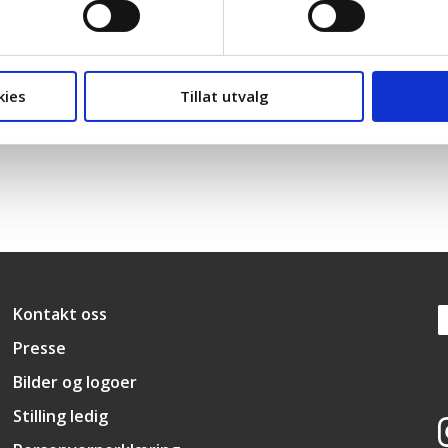
kies
Tillat utvalg
Kristelig Folkeparti
Snarveier
Kontakt oss
Presse
Bilder og logoer
Stilling ledig