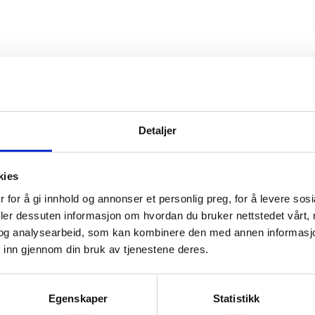
i nei til søndagsåpne butikker?
Detaljer
kies
Sosialistisk Venstreparti
Venstre
 for å gi innhold og annonser et personlig preg, for å levere sos
deler dessuten informasjon om hvordan du bruker nettstedet vårt,
Grønne
Rødt
og analysearbeid, som kan kombinere den med annen informasjon d
 inn gjennom din bruk av tjenestene deres.
Egenskaper
Statistikk
t
Senterpartiet