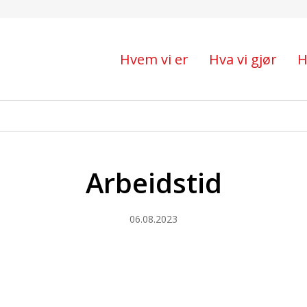
Hvem vi er
Hva vi gjør
H
Arbeidstid
06.08.2023