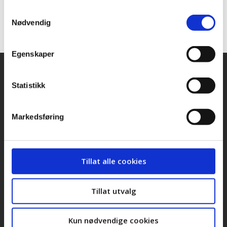
Samtykkevalg
Høyre
KRF
Nødvendig
Egenskaper
Snarveier
Kontakt oss
Statistikk
Presse
Markedsføring
Bilder og logoer
Stilling ledig
Tillat alle cookies
Personvernerklæring
Tillat utvalg
Cookieerklæring
LOs handlingsprogram og uttalelser 2025
Kun nødvendige cookies