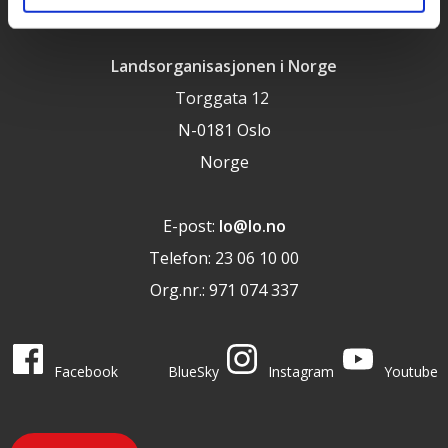
Landsorganisasjonen i Norge
Torggata 12
N-0181 Oslo
Norge
E-post:
lo@lo.no
Telefon: 23 06 10 00
Org.nr.: 971 074 337
LO i sosiale medier
LO på
LO på
LO på
LO på
Facebook
BlueSky
Instagram
Youtube