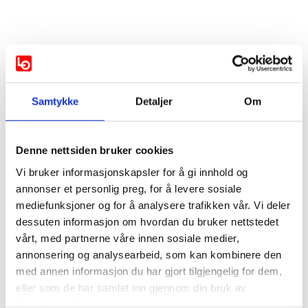
Vis mer
Samtykke
Detaljer
Om
Støttes av:
AP
SP
SV
Denne nettsiden bruker cookies
Vi bruker informasjonskapsler for å gi innhold og
MDG
Rødt
annonser et personlig preg, for å levere sosiale
mediefunksjoner og for å analysere trafikken vår. Vi deler
Støttes ikke av:
dessuten informasjon om hvordan du bruker nettstedet
vårt, med partnerne våre innen sosiale medier,
FRP
Venstre
annonsering og analysearbeid, som kan kombinere den
med annen informasjon du har gjort tilgjengelig for dem,
eller som de har samlet inn gjennom din bruk av
Ikke svart:
tjenestene deres.