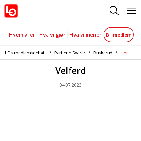
Velferd
Gå til hovedinnhold
Gå til navigasjon
Hvem vi er
Hva vi gjør
Hva vi mener
Bli medlem
LOs medlemsdebatt
Partiene Svarer
Buskerud
Lier
Velferd
04.07.2023