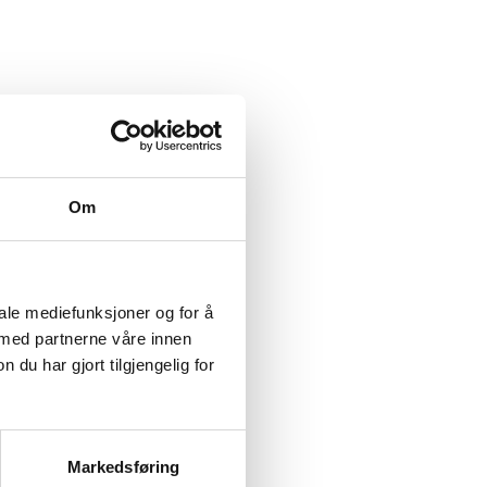
 handlingsplan mot
Om
iale mediefunksjoner og for å
 med partnerne våre innen
Senterpartiet
u har gjort tilgjengelig for
Markedsføring