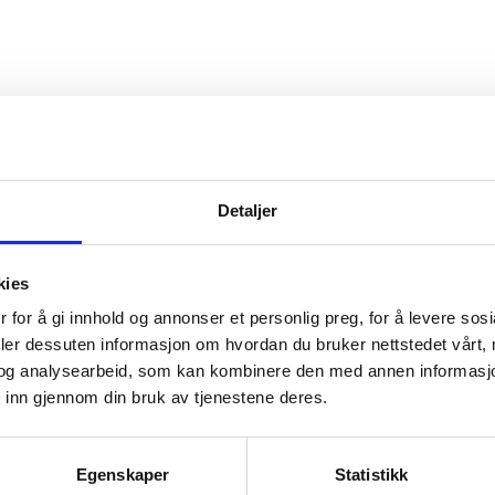
tilling og motvirke diskriminering.
munen er en rasismefri sone, og følge dette opp gjennom en
Detaljer
g?
kies
 for å gi innhold og annonser et personlig preg, for å levere sos
deler dessuten informasjon om hvordan du bruker nettstedet vårt,
Sosialistisk Venstreparti
Rødt
og analysearbeid, som kan kombinere den med annen informasjon d
 inn gjennom din bruk av tjenestene deres.
Fremskrittspartiet
Partiet Sentrum
Egenskaper
Statistikk