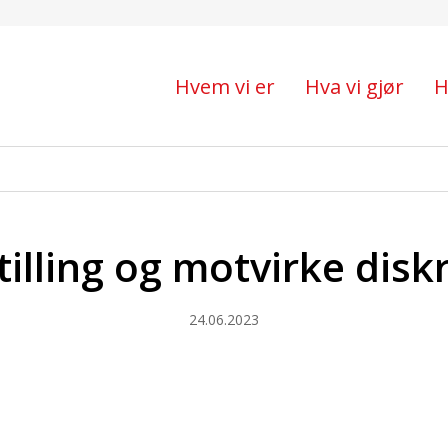
tvirke diskriminering.
Hvem vi er
Hva vi gjør
H
stilling og motvirke disk
24.06.2023