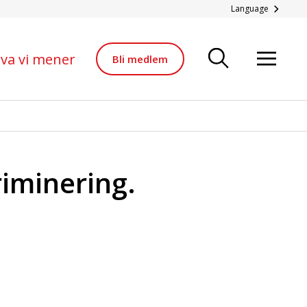
Language
va vi mener
Bli medlem
riminering.