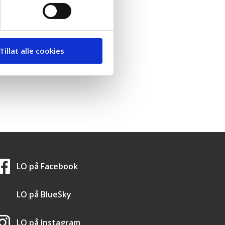
Tillat alle cookies
LO i sosiale medier
LO på
Facebook
LO på
BlueSky
LO på
Instagram