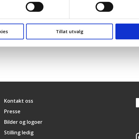
kies
Tillat utvalg
ti
Høyre
Konservativt
Snarveier
Kontakt oss
Presse
Bilder og logoer
Stilling ledig