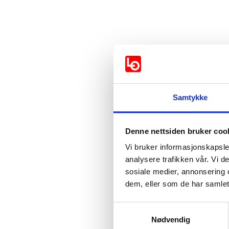
Det er viktig å sikre likes
Vil partiet vedta at kom
Samtykke
rasisme og diskriminerin
Denne nettsiden bruker coo
Støttes av:
Vi bruker informasjonskapsler
analysere trafikken vår. Vi 
Arbeiderpartiet
sosiale medier, annonsering 
dem, eller som de har samlet
Venstre
Samtykkevalg
Nødvendig