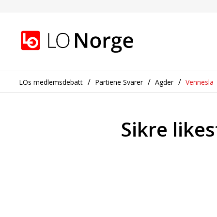
Sikre likestilling og mo
Gå til hovedinnhold
Gå til navigasjon
LOs medlemsdebatt
Partiene Svarer
Agder
Vennesla
Sikre like