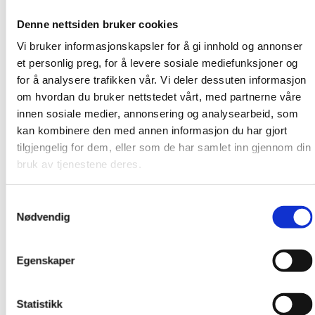
Denne nettsiden bruker cookies
Bruk denne linken for å melde deg
Vi bruker informasjonskapsler for å gi innhold og annonser
på webinaret:
et personlig preg, for å levere sosiale mediefunksjoner og
https://forms.office.com/e/TxY8ah91
for å analysere trafikken vår. Vi deler dessuten informasjon
om hvordan du bruker nettstedet vårt, med partnerne våre
innen sosiale medier, annonsering og analysearbeid, som
kan kombinere den med annen informasjon du har gjort
tilgjengelig for dem, eller som de har samlet inn gjennom din
Kontakt
bruk av tjenestene deres.
Ole-Henrik Olsen
Samtykkevalg
Organisasjonsmedarbeider
Nødvendig
Egenskaper
Telefon:
+4790584042
E-post:
oho@lo.no
Statistikk