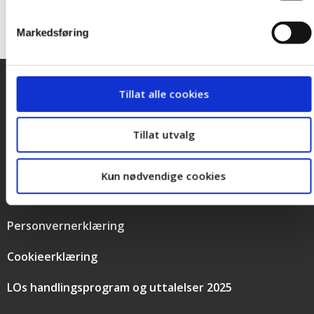
Markedsføring
Tillat alle cookies
Snarveier
Kontakt oss
Presse
Tillat utvalg
Bilder og logoer
Kun nødvendige cookies
Stilling ledig
Personvernerklæring
Cookieerklæring
LOs handlingsprogram og uttalelser 2025