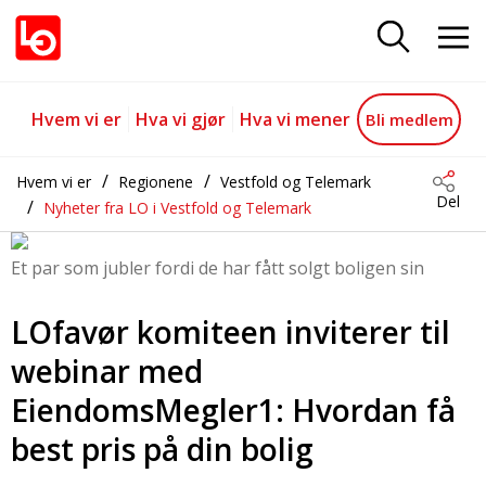
Visste du at tidlig rådgivning fr
Gå til hovedinnhold
Gå til navigasjon
Hvem vi er
Hva vi gjør
Hva vi mener
Bli medlem
Hvem vi er
Regionene
Vestfold og Telemark
Del
Nyheter fra LO i Vestfold og Telemark
Et par som jubler fordi de har fått solgt boligen sin
LOfavør komiteen inviterer til
webinar med
EiendomsMegler1: Hvordan få
best pris på din bolig