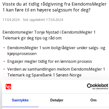
Visste du at tidlig rådgivning fra EiendomsMegler
1 kan føre til en høyere salgssum for deg?
17.04.2024
Sist oppdatert 17.04.2024
Eiendomsmegler Tonje Nystad i EiendomsMegler 1
Telemark gir deg tips og råd om:
EiendomsMegler 1 som boligrådgiver under salgs- og
kjøpsprosessen
Engasjer megler tidlig for en lønnsom prosess
Verdien av samhandlingen mellom EiendomsMegler 1
Telemark og SpareBank 1 Sørøst-Norge
Webinaret arrangeres Onsdag 24. april på to
tidspunkter:
11:30 - 12:30
Samtykke
Detaljer
Om
20:00 - 21:00