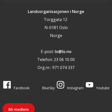
Landsorganisasjonen i Norge
Torggata 12
N-0181 Oslo
Norge
E-post:
lo@lo.no
Telefon: 23 06 10 00
Org.nr.: 971 074 337
LO i sosiale medier
LO på
LO på
LO på
LO på
Facebook
BlueSky
Instagram
Youtube
Bli medlem