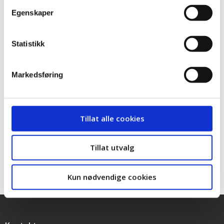
Egenskaper
Kontakt
Statistikk
Ole-Henrik Olsen
Markedsføring
Organisasjonsarbeider
Tillat alle cookies
Telefon:
90584042
E-post:
oho@lo.no
Tillat utvalg
Kun nødvendige cookies