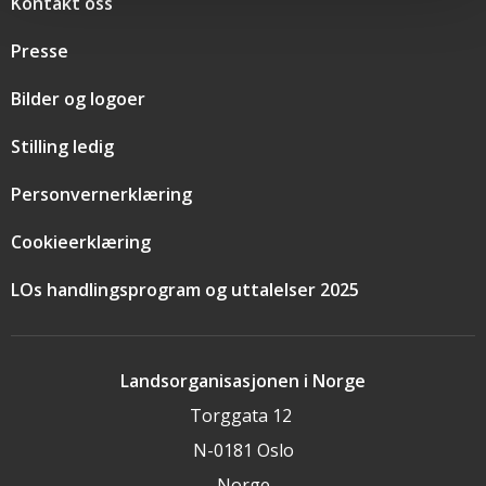
Snarveier
Kontakt oss
Presse
Bilder og logoer
Stilling ledig
Personvernerklæring
Cookieerklæring
LOs handlingsprogram og uttalelser 2025
Landsorganisasjonen i Norge
Torggata 12
N-0181 Oslo
Norge