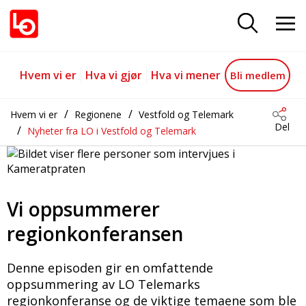
Vi oppsummerer regionkonferan
Gå til hovedinnhold
Gå til navigasjon
Hvem vi er
Hva vi gjør
Hva vi mener
Bli medlem
Hvem vi er
Regionene
Vestfold og Telemark
Del
Nyheter fra LO i Vestfold og Telemark
Vi oppsummerer
regionkonferansen
Denne episoden gir en omfattende
oppsummering av LO Telemarks
regionkonferanse og de viktige temaene som ble