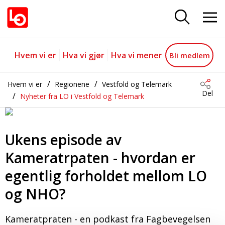
Ukens episode av Kameratrpaten 
Gå til hovedinnhold
Gå til navigasjon
Hvem vi er
Hva vi gjør
Hva vi mener
Bli medlem
Hvem vi er
Regionene
Vestfold og Telemark
Del
Nyheter fra LO i Vestfold og Telemark
Ukens episode av
Kameratrpaten - hvordan er
egentlig forholdet mellom LO
og NHO?
Kameratpraten - en podkast fra Fagbevegelsen