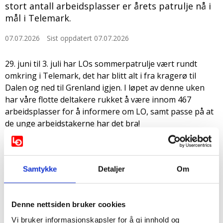
stort antall arbeidsplasser er årets patrulje nå i
mål i Telemark.
07.07.2026
Sist oppdatert 07.07.2026
29. juni til 3. juli har LOs sommerpatrulje vært rundt
omkring i Telemark, det har blitt alt i fra kragerø til
Dalen og ned til Grenland igjen. I løpet av denne uken
har våre flotte deltakere rukket å være innom 467
arbeidsplasser for å informere om LO, samt passe på at
de unge arbeidstakerne har det bra!
Vi ser at på generelt grunnlag så har de fleste unge
sommervikarer det bra i arbeidslivet, men setter stor
pris på at vi er innom og gir de litt ekstra informasjon
Samtykke
Detaljer
Om
om hva slags rettigheter og plikter de har i arbeidslivet.
Når vi er ferdige å snakke med dem får de en
jobbhåndbok der det står litt om å være ny i arbeidslivet,
Denne nettsiden bruker cookies
og noen kjærligheter som også er med på å spre glede.
Vi bruker informasjonskapsler for å gi innhold og