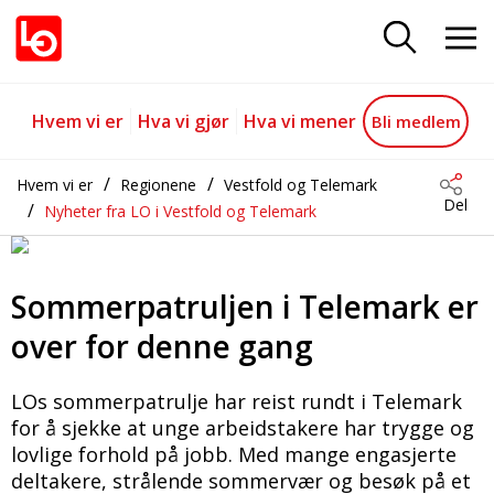
Sommerpatruljen i Telemark er o
Gå til hovedinnhold
Gå til navigasjon
Hvem vi er
Hva vi gjør
Hva vi mener
Bli medlem
Hvem vi er
Regionene
Vestfold og Telemark
Del
Nyheter fra LO i Vestfold og Telemark
Sommerpatruljen i Telemark er
over for denne gang
LOs sommerpatrulje har reist rundt i Telemark
for å sjekke at unge arbeidstakere har trygge og
lovlige forhold på jobb. Med mange engasjerte
deltakere, strålende sommervær og besøk på et