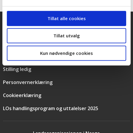
Tillat alle cookies
Snarveier
Kontakt oss
Tillat utvalg
Presse
Kun nødvendige cookies
Bilder og logoer
Stilling ledig
Personvernerklæring
Cookieerklæring
LOs handlingsprogram og uttalelser 2025