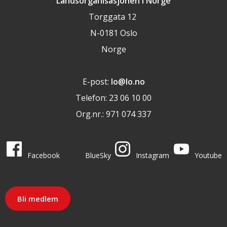
Landsorganisasjonen i Norge
Torggata 12
N-0181 Oslo
Norge
E-post:
lo@lo.no
Telefon: 23 06 10 00
Org.nr.: 971 074 337
LO i sosiale medier
LO på
LO på
LO på
LO på
Facebook
BlueSky
Instagram
Youtube
Bli medlem