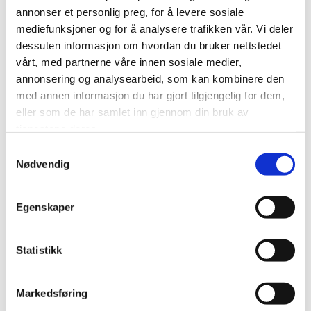
annonser et personlig preg, for å levere sosiale
Vi i LO Vestfold og Telemark er storfornøyd med årets
mediefunksjoner og for å analysere trafikken vår. Vi deler
sommerpatrulje, og gleder oss allerede til neste år!
dessuten informasjon om hvordan du bruker nettstedet
God sommer!
vårt, med partnerne våre innen sosiale medier,
annonsering og analysearbeid, som kan kombinere den
med annen informasjon du har gjort tilgjengelig for dem,
eller som de har samlet inn gjennom din bruk av
Kontakt
tjenestene deres.
Samtykkevalg
Nødvendig
Jonas Sahlin
Faglig ungdomssekretær
Egenskaper
Telefon:
95278961
Statistikk
E-post:
jas@lo.no
Markedsføring