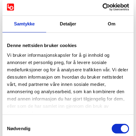
Drangedal:
Samtykke
Detaljer
Om
Magnus Straume AP
Berit Heiholm AP
Denne nettsiden bruker cookies
Fyresdal:
Vi bruker informasjonskapsler for å gi innhold og
annonser et personlig preg, for å levere sosiale
Rita Metveit AP
mediefunksjoner og for å analysere trafikken vår. Vi deler
dessuten informasjon om hvordan du bruker nettstedet
Kragerø:
vårt, med partnerne våre innen sosiale medier,
annonsering og analysearbeid, som kan kombinere den
med annen informasjon du har gjort tilgjengelig for dem,
Kristoffer Stoa Gundersenm AP
eller som de har samlet inn gjennom din bruk av
Gunn Nikolaysen Gundersen AP
tjenestene deres.
Jens Normann Eriksen AP
Samtykkevalg
Inger Hanssen AP
Nødvendig
Arne Bjørn Hansen AP