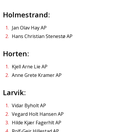
Holmestrand:
Jan Olav Hay AP
Hans Christian Stenestø AP
Horten:
Kjell Arne Lie AP
Anne Grete Kramer AP
Larvik:
Vidar Byholt AP
Vegard Holt Hansen AP
Hilde Kjær Fagerhlt AP
Rolf-Geir Hillestad AP