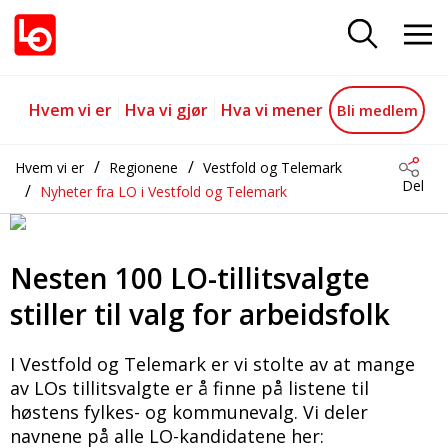
Nær 100 LO-tillitsvalgte stiller ti
Gå til hovedinnhold
Gå til navigasjon
Hvem vi er
Hva vi gjør
Hva vi mener
Bli medlem
Hvem vi er
Regionene
Vestfold og Telemark
Del
Nyheter fra LO i Vestfold og Telemark
Nesten 100 LO-tillitsvalgte
stiller til valg for arbeidsfolk
I Vestfold og Telemark er vi stolte av at mange
av LOs tillitsvalgte er å finne på listene til
høstens fylkes- og kommunevalg. Vi deler
navnene på alle LO-kandidatene her: