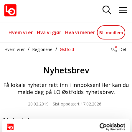
Nyhetsbrev
Gå til hovedinnhold
Gå til navigasjon
Hvem vi er
Hva vi gjør
Hva vi mener
Bli medlem
Hvem vi er
Regionene
Østfold
Del
Nyhetsbrev
Få lokale nyheter rett inn i innboksen! Her kan du
melde deg på LO Østfolds nyhetsbrev.
20.02.2019
Sist oppdatert 17.02.2026
Nyhetsbrev
Ved å fylle inn din e-postadresse og trykke