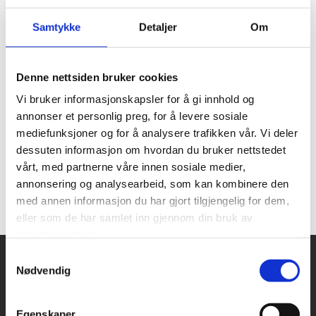
på knappen «Start abonnement»,
Samtykke
Detaljer
Om
samtykker du til at LO Østfold kan sende
deg nyhetsbrev på e-post til den e-
postadressen du oppgir.
Denne nettsiden bruker cookies
Vi bruker informasjonskapsler for å gi innhold og
annonser et personlig preg, for å levere sosiale
mediefunksjoner og for å analysere trafikken vår. Vi deler
dessuten informasjon om hvordan du bruker nettstedet
vårt, med partnerne våre innen sosiale medier,
annonsering og analysearbeid, som kan kombinere den
med annen informasjon du har gjort tilgjengelig for dem,
eller som de har samlet inn gjennom din bruk av
tjenestene deres.
Samtykkevalg
Nødvendig
Snarveier
Kontakt oss
Presse
Egenskaper