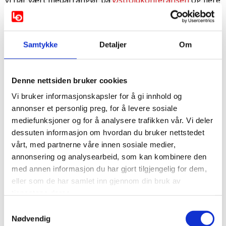
vi har vært medarrangør på
Østfoldkonferansen
og flere
arrangementer med bl.a. Kompetanseforum Østfold,
Partnerskap for Næringsutvikling i Østfold, NAV Øst-
Viken og Viken fylkeskommunen, med flere.
Samtykke
Detaljer
Om
Seier i Østfold
Vi ser nå frem til å få på plass nye Østfold
Denne nettsiden bruker cookies
Fylkeskommune og gleder oss til å samarbeide med
Vi bruker informasjonskapsler for å gi innhold og
blant annet
Fylkesordfører Sindre Martinsen-Evje
.
annonser et personlig preg, for å levere sosiale
mediefunksjoner og for å analysere trafikken vår. Vi deler
dessuten informasjon om hvordan du bruker nettstedet
Vi ønsker en riktig fin jul og et godt nytt år.🎅
vårt, med partnerne våre innen sosiale medier,
annonsering og analysearbeid, som kan kombinere den
med annen informasjon du har gjort tilgjengelig for dem,
eller som de har samlet inn gjennom din bruk av
Kontakt
tjenestene deres.
Samtykkevalg
Ulf Lervik
Nødvendig