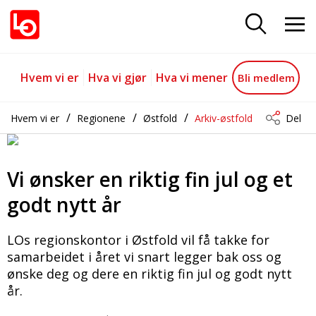
Vi ønsker en riktig fin jul og et go
Gå til hovedinnhold
Gå til navigasjon
Hvem vi er
Hva vi gjør
Hva vi mener
Bli medlem
Hvem vi er
Regionene
Østfold
Arkiv-østfold
Del
Vi ønsker en riktig fin jul og et
godt nytt år
LOs regionskontor i Østfold vil få takke for
samarbeidet i året vi snart legger bak oss og
ønske deg og dere en riktig fin jul og godt nytt
år.