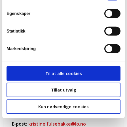
Regionleder
Egenskaper
Telefon:
+47 90 16 03 79
Statistikk
E-post:
Ulf.Lervik@lo.no
Markedsføring
Kontakt
Tillat alle cookies
Kristine Fulsebakke
Tillat utvalg
Organisasjonsarbeider
Kun nødvendige cookies
Telefon:
+47 47 90 19 17
E-post:
kristine.fulsebakke@lo.no