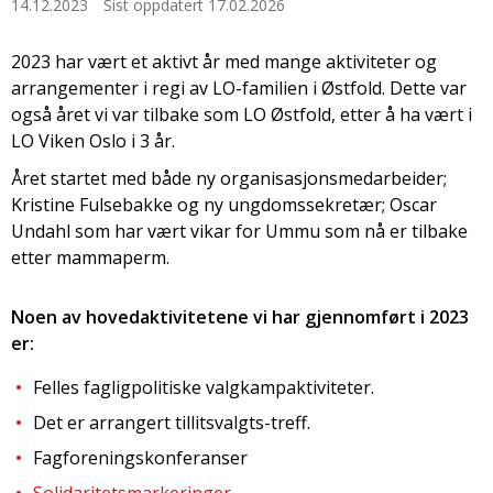
14.12.2023
Sist oppdatert 17.02.2026
2023 har vært et aktivt år med mange aktiviteter og
arrangementer i regi av LO-familien i Østfold. Dette var
også året vi var tilbake som LO Østfold, etter å ha vært i
LO Viken Oslo i 3 år.
Året startet med både ny organisasjonsmedarbeider;
Kristine Fulsebakke og ny ungdomssekretær; Oscar
Undahl som har vært vikar for Ummu som nå er tilbake
etter mammaperm.
Noen av hovedaktivitetene vi har gjennomført i 2023
er:
Felles fagligpolitiske valgkampaktiviteter.
Det er arrangert tillitsvalgts-treff.
Fagforeningskonferanser