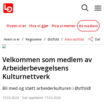
Velkommen som medlem av Arbei
Gå til hovedinnhold
Gå til navigasjon
Hvem vi er
Hva vi gjør
Hva vi mener
Bli medlem
Hvem vi er
Regionene
Østfold
Arkiv-østfold
Del
Velkommen som medlem av
Arbeiderbevegelsens
Kulturnettverk
Bli med og støtt arbeiderkulturen i Østfold!
15.03.2024
Sist oppdatert 17.02.2026