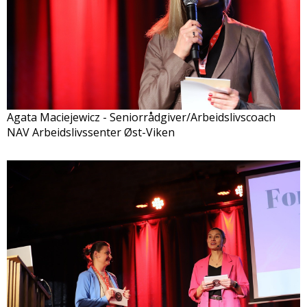
Agata Maciejewicz - Seniorrådgiver/Arbeidslivscoach
NAV Arbeidslivssenter Øst-Viken