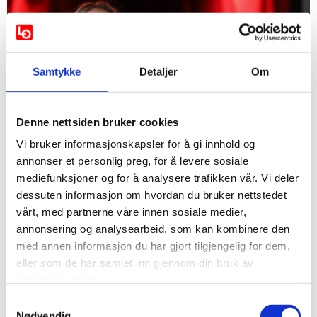
Samtykke
Detaljer
Om
Denne nettsiden bruker cookies
Vi bruker informasjonskapsler for å gi innhold og
annonser et personlig preg, for å levere sosiale
mediefunksjoner og for å analysere trafikken vår. Vi deler
dessuten informasjon om hvordan du bruker nettstedet
Tillitsvalgt Verona Eidsgaard, Quality Sarpsborg
vårt, med partnerne våre innen sosiale medier,
annonsering og analysearbeid, som kan kombinere den
med annen informasjon du har gjort tilgjengelig for dem,
eller som de har samlet inn gjennom din bruk av
tjenestene deres.
Samtykkevalg
Nødvendig