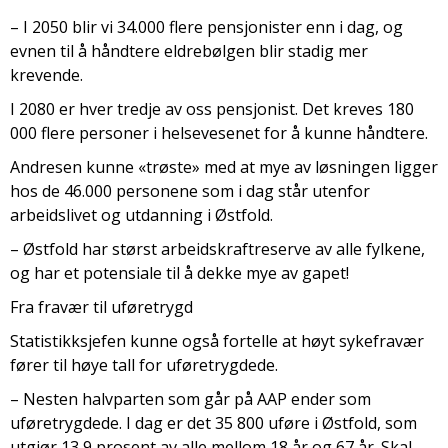
– I 2050 blir vi 34.000 flere pensjonister enn i dag, og
evnen til å håndtere eldrebølgen blir stadig mer
krevende.
I 2080 er hver tredje av oss pensjonist. Det kreves 180
000 flere personer i helsevesenet for å kunne håndtere.
Andresen kunne «trøste» med at mye av løsningen ligger
hos de 46.000 personene som i dag står utenfor
arbeidslivet og utdanning i Østfold.
– Østfold har størst arbeidskraftreserve av alle fylkene,
og har et potensiale til å dekke mye av gapet!
Fra fravær til uføretrygd
Statistikksjefen kunne også fortelle at høyt sykefravær
fører til høye tall for uføretrygdede.
– Nesten halvparten som går på AAP ender som
uføretrygdede. I dag er det 35 800 uføre ​​i Østfold, som
utgjør 13,9 prosent av alle mellom 18 år og 67 år. Skal