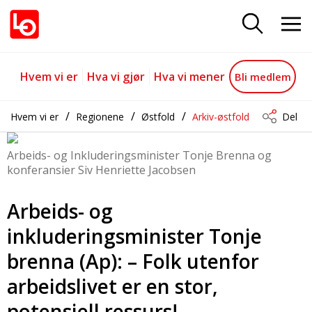
Inkluderingskonferansen Østfold
Gå til hovedinnhold
Gå til navigasjon
Hvem vi er
Hva vi gjør
Hva vi mener
Bli medlem
Hvem vi er
Regionene
Østfold
Arkiv-østfold
Del
Arbeids- og Inkluderingsminister Tonje Brenna og
konferansier Siv Henriette Jacobsen
Arbeids- og
inkluderingsminister Tonje
brenna (Ap): – Folk utenfor
arbeidslivet er en stor,
potensiell ressurs!