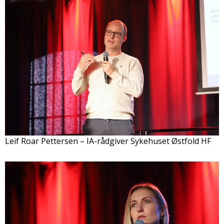
Leif Roar Pettersen – IA-rådgiver Sykehuset Østfold HF