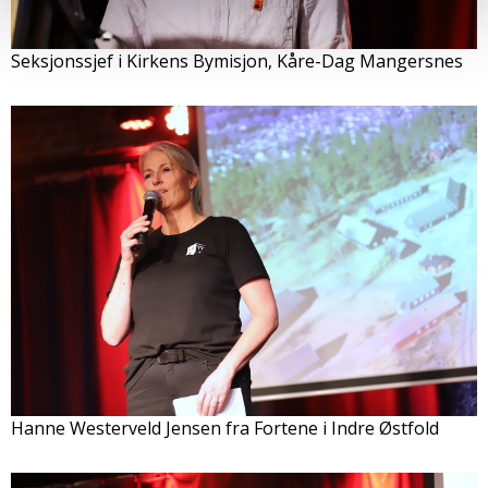
Seksjonssjef i Kirkens Bymisjon, Kåre-Dag Mangersnes
Hanne Westerveld Jensen fra Fortene i Indre Østfold