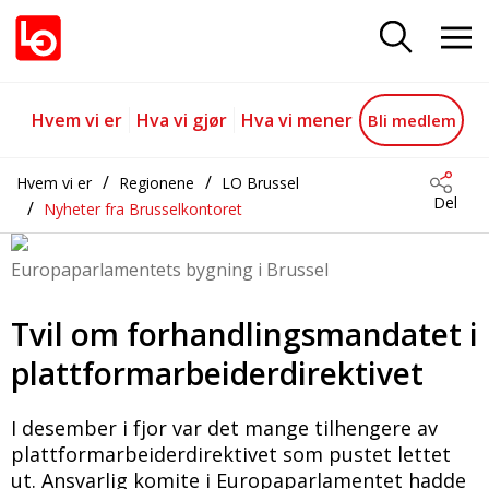
Plattformarbeiderdirektivet må v
Gå til hovedinnhold
Gå til navigasjon
Hvem vi er
Hva vi gjør
Hva vi mener
Bli medlem
Hvem vi er
Regionene
LO Brussel
Del
Nyheter fra Brusselkontoret
Europaparlamentets bygning i Brussel
Tvil om forhandlingsmandatet i
plattformarbeiderdirektivet
I desember i fjor var det mange tilhengere av
plattformarbeiderdirektivet som pustet lettet
ut. Ansvarlig komite i Europaparlamentet hadde