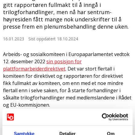
gitt rapportøren fullmakt til å inngå i
trilogforhandlinger, men nå har sentrum-
høyresiden fått mange nok underskrifter til å
presse frem en plenumsbehandling denne uken.
16.01.2023
Sist oppdatert 18.10.2024
Arbeids- og sosialkomiteen i Europaparlamentet vedtok
12. desember 2022
sin posisjon for
plattformarbeiderdirektivet
. Det var stort flertall i
komiteen for direktivet og rapportøren for direktivet
fikk fullmakt av komiteen, om enn med et noe mindre
flertall enn i selve saken, for å starte forhandlinger i
såkalte trilogforhandlinger med medlemslandene i Rådet
og EU-kommisjonen.
Det var knyttet spenning til vedtaket i komiteen. Flere av
de store aktørene i plattformøkonomien har drevet
intens lobbyvirksomhet igjennom flere år og har vært
Samtykke
Detaljer
Om