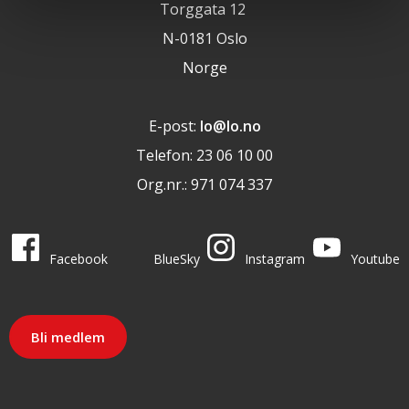
Torggata 12
N-0181 Oslo
Norge
E-post:
lo@lo.no
Telefon: 23 06 10 00
Org.nr.: 971 074 337
LO i sosiale medier
LO på
LO på
LO på
LO på
Facebook
BlueSky
Instagram
Youtube
Bli medlem