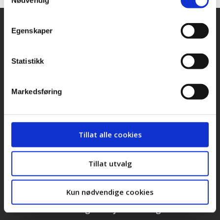
Nødvendig
Egenskaper
Snarveier
Kontakt oss
Presse
Statistikk
Bilder og logoer
Markedsføring
Stilling ledig
Personvernerklæring
Tillat alle cookies
Cookieerklæring
Tillat utvalg
LOs handlingsprogram og uttalelser 2025
Kun nødvendige cookies
Landsorganisasjonen i Norge