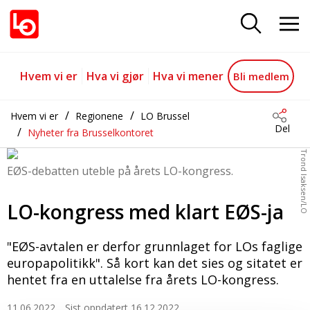
LO-kongress med klart EØS-ja
Gå til hovedinnhold
Gå til navigasjon
Hvem vi er
Hva vi gjør
Hva vi mener
Bli medlem
Hvem vi er
Regionene
LO Brussel
Del
Nyheter fra Brusselkontoret
Trond Isaksen/LO
EØS-debatten uteble på årets LO-kongress.
LO-kongress med klart EØS-ja
"EØS-avtalen er derfor grunnlaget for LOs faglige
europapolitikk". Så kort kan det sies og sitatet er
hentet fra en uttalelse fra årets LO-kongress.
11.06.2022
Sist oppdatert 16.12.2022