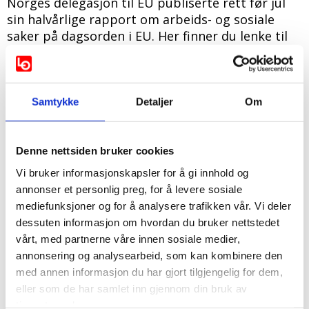
Norges delegasjon til EU publiserte rett før jul
sin halvårlige rapport om arbeids- og sosiale
saker på dagsorden i EU. Her finner du lenke til
hele rapporten.
09.01.2023
Sist oppdatert 09.01.2023
Samtykke
Detaljer
Om
Halvårsrapporten tar for seg temaer som EUs nye
verktøy for å bistå fordrevne fra Ukraina,
sysselsettingssituasjonen i EU, status etter 5 år med den
Denne nettsiden bruker cookies
sosiale søylen og vedtaket om europeisk minstelønn.
Vi bruker informasjonskapsler for å gi innhold og
Sverige tok over formannskapet i EU 01. januar 2023. I
annonser et personlig preg, for å levere sosiale
halvårsrapporten henvises det til at det svenske
mediefunksjoner og for å analysere trafikken vår. Vi deler
formannskapet vil prioritere følgende saker på arbeids-
dessuten informasjon om hvordan du bruker nettstedet
og sosialområdet:
vårt, med partnerne våre innen sosiale medier,
annonsering og analysearbeid, som kan kombinere den
1. Komme til en felles forhandlingsposisjon i Rådet for
med annen informasjon du har gjort tilgjengelig for dem,
plattformarbeiderdirektivet
eller som de har samlet inn gjennom din bruk av
2. Revisjon av asbestdirektivet
tjenestene deres.