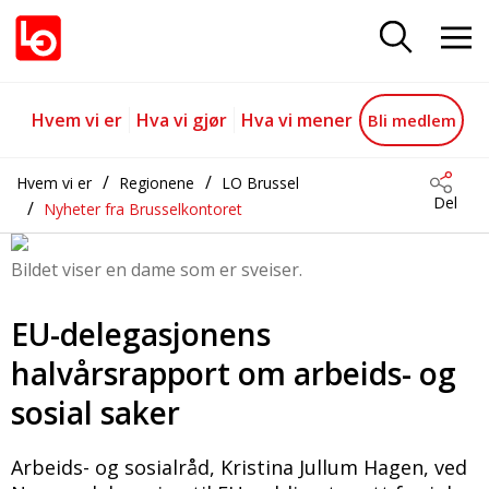
EU-delegasjonens halvårsrapport 
Gå til hovedinnhold
Gå til navigasjon
Hvem vi er
Hva vi gjør
Hva vi mener
Bli medlem
Hvem vi er
Regionene
LO Brussel
Del
Nyheter fra Brusselkontoret
Bildet viser en dame som er sveiser.
EU-delegasjonens
halvårsrapport om arbeids- og
sosial saker
Arbeids- og sosialråd, Kristina Jullum Hagen, ved