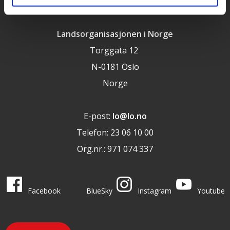
Landsorganisasjonen i Norge
Torggata 12
N-0181 Oslo
Norge
E-post:
lo@lo.no
Telefon: 23 06 10 00
Org.nr.: 971 074 337
LO i sosiale medier
LO på
LO på
LO på
LO på
Facebook
BlueSky
Instagram
Youtube