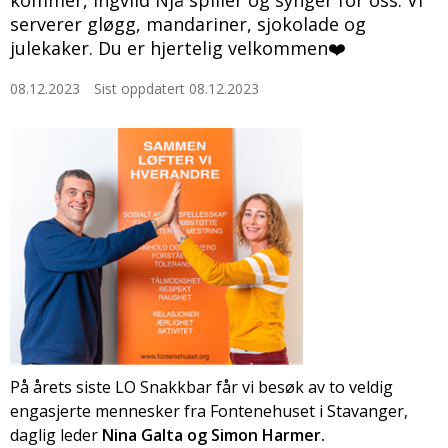
kommer, Ingvild Njå spiller og synger for oss. Vi
serverer gløgg, mandariner, sjokolade og
julekaker. Du er hjertelig velkommen❤️
08.12.2023
Sist oppdatert 08.12.2023
På årets siste LO Snakkbar får vi besøk av to veldig
engasjerte mennesker fra Fontenehuset i Stavanger,
daglig leder
Nina Galta og Simon Harmer.