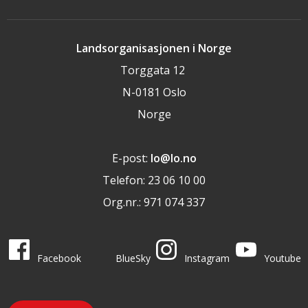
Landsorganisasjonen i Norge
Torggata 12
N-0181 Oslo
Norge
E-post:
lo@lo.no
Telefon: 23 06 10 00
Org.nr.: 971 074 337
LO i sosiale medier
LO på
LO på
LO på
LO på
Facebook
BlueSky
Instagram
Youtube