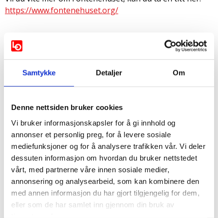
https://www.fontenehuset.org/
Fontenehuset har hatt økonomiske utfordringer med
driften, de jobber iherdig for å sikre dette. Nå ser det ut
som om det foreløpig er sikret! Kanskje kan du eller din
Samtykke
Detaljer
Om
bedrift bidra i fortsettelsen?
Her kan du lese noen av
presse oppslagene
om
Fontenehuset den senere tid.
Denne nettsiden bruker cookies
Vi bruker informasjonskapsler for å gi innhold og
annonser et personlig preg, for å levere sosiale
mediefunksjoner og for å analysere trafikken vår. Vi deler
dessuten informasjon om hvordan du bruker nettstedet
vårt, med partnerne våre innen sosiale medier,
annonsering og analysearbeid, som kan kombinere den
med annen informasjon du har gjort tilgjengelig for dem,
eller som de har samlet inn gjennom din bruk av
tjenestene deres.