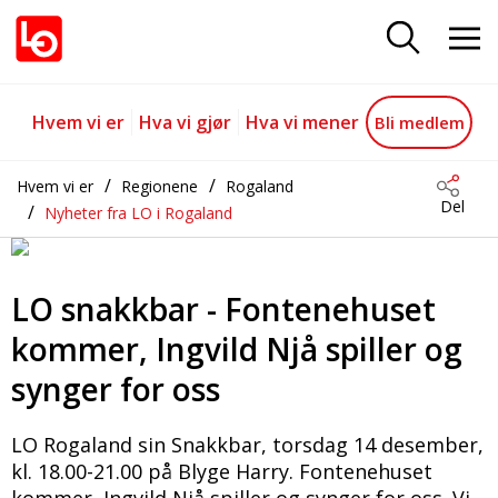
LO Snakkbar 14.dsember 23
Gå til hovedinnhold
Gå til navigasjon
Hvem vi er
Hva vi gjør
Hva vi mener
Bli medlem
Hvem vi er
Regionene
Rogaland
Del
Nyheter fra LO i Rogaland
LO snakkbar - Fontenehuset
kommer, Ingvild Njå spiller og
synger for oss
LO Rogaland sin Snakkbar, torsdag 14 desember,
kl. 18.00-21.00 på Blyge Harry. Fontenehuset