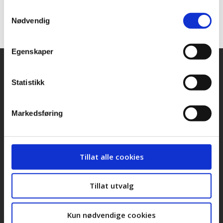
Samtykkevalg
Nødvendig
Egenskaper
Snarveier
Kontakt oss
Statistikk
Presse
Markedsføring
Bilder og logoer
Stilling ledig
Tillat alle cookies
Personvernerklæring
Tillat utvalg
Cookieerklæring
LOs handlingsprogram og uttalelser 2025
Kun nødvendige cookies