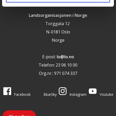
Landsorganisasjonen i Norge
Torggata 12
N-0181 Oslo
Norge
E-post:
lo@lo.no
Telefon: 23 06 10 00
Org.nr.: 971 074 337
LO i sosiale medier
LO på
LO på
LO på
LO på
Facebook
BlueSky
Instagram
Youtube