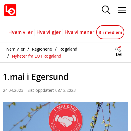
1.mai i Egersund
Gå til hovedinnhold
Gå til navigasjon
Hvem vi er
Hva vi gjør
Hva vi mener
Bli medlem
Hvem vi er
Regionene
Rogaland
Del
Nyheter fra LO i Rogaland
1.mai i Egersund
24.04.2023
Sist oppdatert 08.12.2023